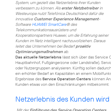
System, um gezielt das Netzerlebnis ihrer Kunden
verbessern zu können. Als
erster Netzbetreiber
in
Westeuropa nutzt Telefónica Deutschland dafür die
innovative
Customer Experience Management
-
Software
HUAWEI SmartCare
® des
Telekommunikationsausrüsters und
Kooperationspartners Huawei, um die Erfahrung seiner
Kunden im Netz intelligent nachzuvollziehen. Daraus
leitet das Unternehmen bei Bedarf
proaktiv
Optimierungsmaßnahmen
ab.
Das aktuelle Netzerlebnis
lässt sich über das Service
Hauptbahnhof, Fußgängerzone oder Landstraße), Servic
oder Nutzergruppen analysieren. Künftig sollen dadur
ein erhöhter Bedarf an Kapazitäten an einem Mobilfunks
Ergebnisse des
Service Operation Centers
können Anp
Kunden etwas von den Einschränkungen mitbekommt.
Netzerlebnis des Kunden wird 
„Mit der
Einführung des Service Operation Centers