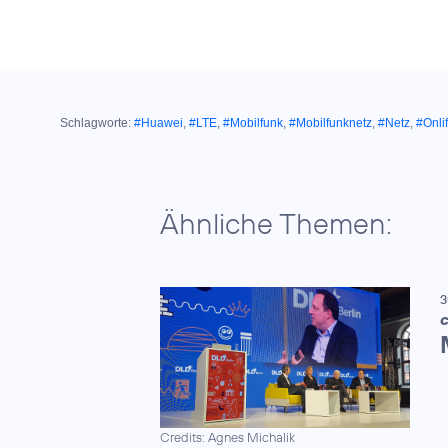
Schlagworte:
#Huawei
,
#LTE
,
#Mobilfunk
,
#Mobilfunknetz
,
#Netz
,
#Onli
Ähnliche Themen:
3
C
Credits: Agnes Michalik