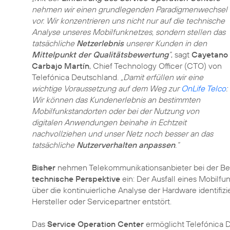
nehmen wir einen grundlegenden Paradigmenwechsel
vor. Wir konzentrieren uns nicht nur auf die technische
Analyse unseres Mobilfunknetzes, sondern stellen das
tatsächliche
Netzerlebnis
unserer Kunden in den
Mittelpunkt der Qualitätsbewertung
“
, sagt
Cayetano
Carbajo Martín
, Chief Technology Officer (CTO) von
Telefónica Deutschland.
„Damit erfüllen wir eine
wichtige Voraussetzung auf dem Weg zur
OnLife Telco
:
Wir können das Kundenerlebnis an bestimmten
Mobilfunkstandorten oder bei der Nutzung von
digitalen Anwendungen beinahe in Echtzeit
nachvollziehen und unser Netz noch besser an das
tatsächliche
Nutzerverhalten anpassen
.“
Bisher
nehmen Telekommunikationsanbieter bei der Bet
technische Perspektive
ein: Der Ausfall eines Mobilf
über die kontinuierliche Analyse der Hardware identifiz
Hersteller oder Servicepartner entstört.
Das
Service Operation Center
ermöglicht Telefónica D