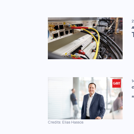
2
A
1
C
Credits: Elias Hassos