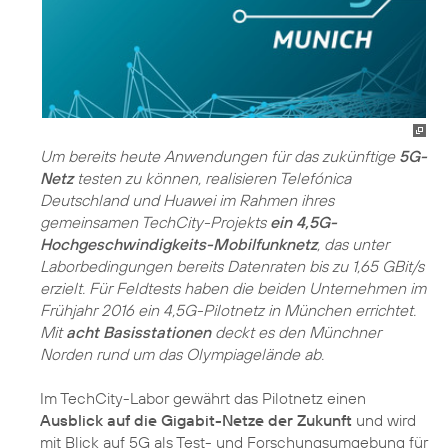
Um bereits heute Anwendungen für das zukünftige
5G-
Netz
testen zu können, realisieren Telefónica
Deutschland und Huawei im Rahmen ihres
gemeinsamen TechCity-Projekts
ein 4,5G-
Hochgeschwindigkeits-Mobilfunknetz
, das unter
Laborbedingungen bereits Datenraten bis zu 1,65 GBit/s
erzielt. Für Feldtests haben die beiden Unternehmen im
Frühjahr 2016 ein 4,5G-Pilotnetz in München errichtet.
Mit
acht Basisstationen
deckt es den Münchner
Norden rund um das Olympiagelände ab.
Im TechCity-Labor gewährt das Pilotnetz einen
Ausblick auf die Gigabit-Netze der Zukunft
und wird
mit Blick auf 5G als Test- und Forschungsumgebung für