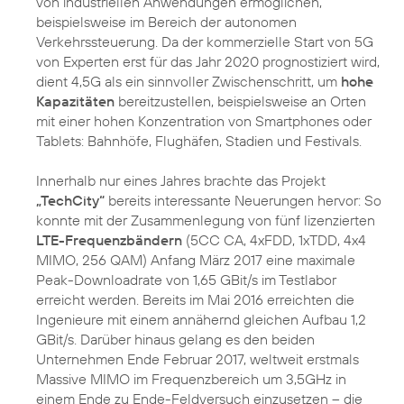
von industriellen Anwendungen ermöglichen,
beispielsweise im Bereich der autonomen
Verkehrssteuerung. Da der kommerzielle Start von 5G
von Experten erst für das Jahr 2020 prognostiziert wird,
dient 4,5G als ein sinnvoller Zwischenschritt, um
hohe
Kapazitäten
bereitzustellen, beispielsweise an Orten
mit einer hohen Konzentration von Smartphones oder
Tablets: Bahnhöfe, Flughäfen, Stadien und Festivals.
Innerhalb nur eines Jahres brachte das Projekt
„TechCity“
bereits interessante Neuerungen hervor: So
konnte mit der Zusammenlegung von fünf lizenzierten
LTE-Frequenzbändern
(5CC CA, 4xFDD, 1xTDD, 4x4
MIMO, 256 QAM) Anfang März 2017 eine maximale
Peak-Downloadrate von 1,65 GBit/s im Testlabor
erreicht werden. Bereits im Mai 2016 erreichten die
Ingenieure mit einem annähernd gleichen Aufbau 1,2
GBit/s. Darüber hinaus gelang es den beiden
Unternehmen Ende Februar 2017, weltweit erstmals
Massive MIMO im Frequenzbereich um 3,5GHz in
einem Ende zu Ende-Feldversuch einzusetzen – die