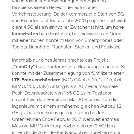
von industriellen Anwendungen ermöglichen,
beispielsweise im Bereich der autonomen
Verkehrssteuerung. Da der kommerzielle Start von 5G
von Experten erst für das Jahr 2020 prognostiziert wird,
dient 4,5G als ein sinnvoller Zwischenschritt, um
hohe
Kapazitäten
bereitzustellen, beispielsweise an Orten
mit einer hohen Konzentration von Smartphones oder
Tablets: Bahnhöfe, Flughäfen, Stadien und Festivals.
Innerhalb nur eines Jahres brachte das Projekt
„TechCity“
bereits interessante Neuerungen hervor: So
konnte mit der Zusammenlegung von fünf lizenzierten
LTE-Frequenzbändern
(5CC CA, 4xFDD, 1xTDD, 4x4
MIMO, 256 QAM) Anfang März 2017 eine maximale
Peak-Downloadrate von 1,65 GBit/s im Testlabor
erreicht werden. Bereits im Mai 2016 erreichten die
Ingenieure mit einem annähernd gleichen Aufbau 1,2
GBit/s. Darüber hinaus gelang es den beiden
Unternehmen Ende Februar 2017, weltweit erstmals
Massive MIMO im Frequenzbereich um 3,5GHz in
einem Ende zu Ende-Feldversuch einzusetzen – die