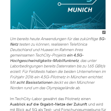
Um bereits heute Anwendungen für das zukünftige
5G-
Netz
testen zu können, realisieren Telefónica
Deutschland und Huawei im Rahmen ihres
gemeinsamen TechCity-Projekts
ein 4,5G-
Hochgeschwindigkeits-Mobilfunknetz
, das unter
Laborbedingungen bereits Datenraten bis zu 1,65 GBit/s
erzielt. Für Feldtests haben die beiden Unternehmen im
Frühjahr 2016 ein 4,5G-Pilotnetz in München errichtet.
Mit
acht Basisstationen
deckt es den Münchner
Norden rund um das Olympiagelände ab.
Im TechCity-Labor gewährt das Pilotnetz einen
Ausblick auf die Gigabit-Netze der Zukunft
und wird
mit Blick auf 5G als Test- und Forschungsumgebung für