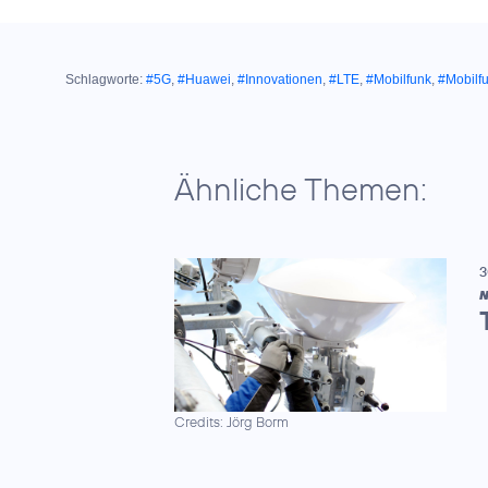
Schlagworte:
#5G
,
#Huawei
,
#Innovationen
,
#LTE
,
#Mobilfunk
,
#Mobilf
Ähnliche Themen:
3
N
Credits: Jörg Borm