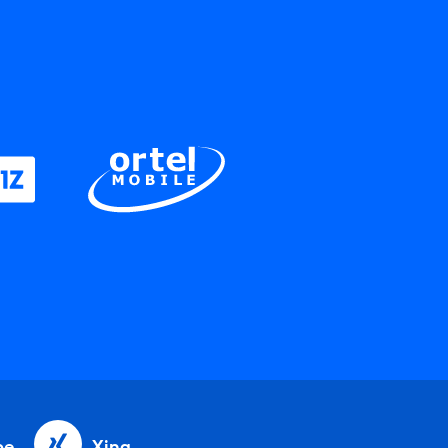
be
Xing