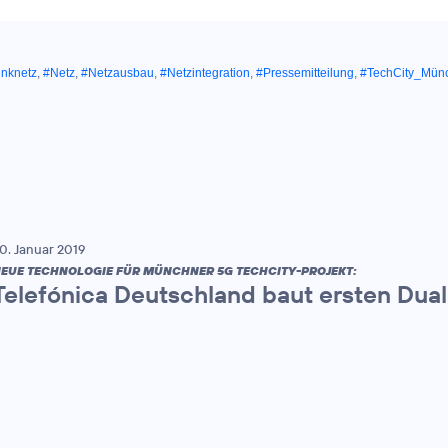
unknetz
,
#Netz
,
#Netzausbau
,
#Netzintegration
,
#Pressemitteilung
,
#TechCity_Mün
0. Januar 2019
EUE TECHNOLOGIE FÜR MÜNCHNER 5G TECHCITY-PROJEKT:
Telefónica Deutschland baut ersten Dua