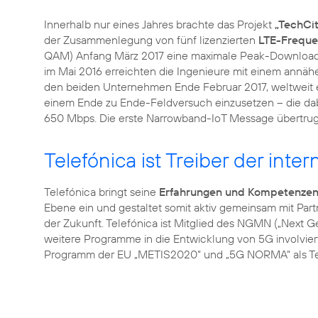
Innerhalb nur eines Jahres brachte das Projekt
„TechCit
der Zusammenlegung von fünf lizenzierten
LTE-Frequ
QAM) Anfang März 2017 eine maximale Peak-Downloadrate
im Mai 2016 erreichten die Ingenieure mit einem annähe
den beiden Unternehmen Ende Februar 2017, weltweit
einem Ende zu Ende-Feldversuch einzusetzen – die dab
650 Mbps. Die erste Narrowband-IoT Message übertrug 
Telefónica ist Treiber der int
Telefónica bringt seine
Erfahrungen und Kompetenze
Ebene ein und gestaltet somit aktiv gemeinsam mit Pa
der Zukunft. Telefónica ist Mitglied des NGMN („Next 
weitere Programme in die Entwicklung von 5G involvie
Programm der EU „METIS2020“ und „5G NORMA“ als Teil