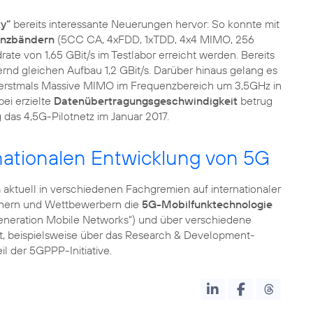
y“
bereits interessante Neuerungen hervor: So konnte mit
enzbändern
(5CC CA, 4xFDD, 1xTDD, 4x4 MIMO, 256
 von 1,65 GBit/s im Testlabor erreicht werden. Bereits
rnd gleichen Aufbau 1,2 GBit/s. Darüber hinaus gelang es
 erstmals Massive MIMO im Frequenzbereich um 3,5GHz in
ei erzielte
Datenübertragungsgeschwindigkeit
betrug
das 4,5G-Pilotnetz im Januar 2017.
ernationalen Entwicklung von 5G
n
aktuell in verschiedenen Fachgremien auf internationaler
rtnern und Wettbewerbern die
5G-Mobilfunktechnologie
Generation Mobile Networks“) und über verschiedene
rt, beispielsweise über das Research & Development-
 der 5GPPP-Initiative.