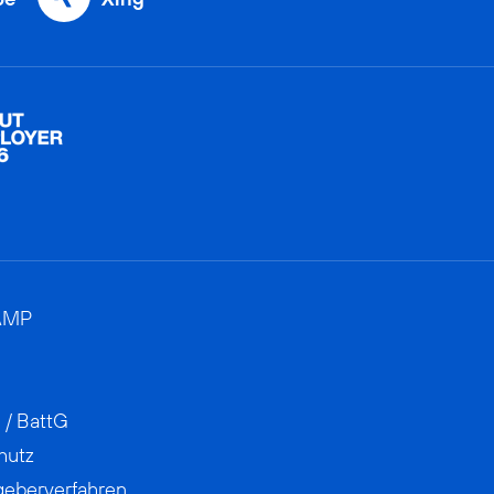
AMP
 / BattG
hutz
geberverfahren