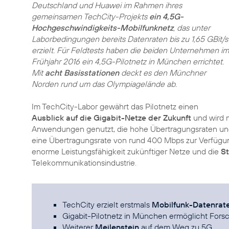
Deutschland und Huawei im Rahmen ihres
gemeinsamen TechCity-Projekts
ein 4,5G-
Hochgeschwindigkeits-Mobilfunknetz
, das unter
Laborbedingungen bereits Datenraten bis zu 1,65 GBit/s
erzielt. Für Feldtests haben die beiden Unternehmen im
Frühjahr 2016 ein 4,5G-Pilotnetz in München errichtet.
Mit
acht Basisstationen
deckt es den Münchner
Norden rund um das Olympiagelände ab.
Im TechCity-Labor gewährt das Pilotnetz einen
Ausblick auf die Gigabit-Netze der Zukunft
und wird m
Anwendungen genutzt, die hohe Übertragungsraten und g
eine Übertragungsrate von rund 400 Mbps zur Verfügung
enorme Leistungsfähigkeit zukünftiger Netze und die
St
Telekommunikationsindustrie.
TechCity erzielt erstmals
Mobilfunk-Datenrat
Gigabit-Pilotnetz in München ermöglicht Fo
Weiterer
Meilenstein
auf dem Weg zu 5G