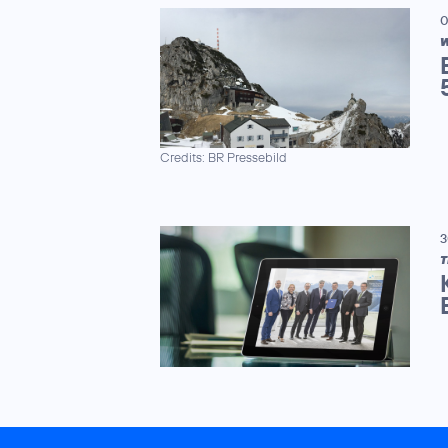
0
W
Credits: BR Pressebild
3
T