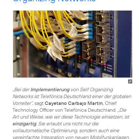
„Bei der
Implementierung
von Self Organizing
Networks ist Telefónica Deutschland einer der globalen
Vorreiter“
, sagt
Cayetano Carbajo Martin
, Chief
Technology Officer von Telefónica Deutschland.
„Die
Art und Weise, wie wir diese Technologie einsetzen, ist
einzigartig
. Sie erlaubt uns nicht nur die
vollautomatische Optimierung, sondern auch eine
vereinfachte Integration von neuen Mobilfunkanlagen.