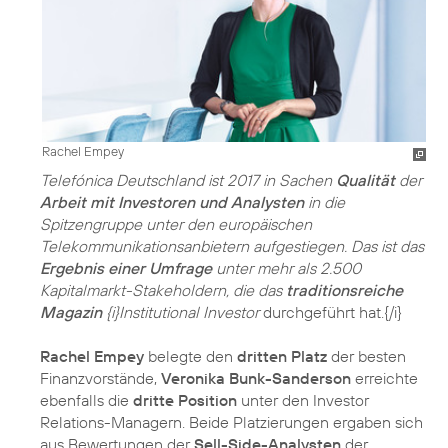
Rachel Empey
Telefónica Deutschland ist 2017 in Sachen
Qualität
der
Arbeit mit Investoren und Analysten
in die
Spitzengruppe unter den europäischen
Telekommunikationsanbietern aufgestiegen. Das ist das
Ergebnis einer Umfrage
unter mehr als 2.500
Kapitalmarkt-Stakeholdern, die das
traditionsreiche
Magazin
{i}Institutional Investor
durchgeführt hat.{/i}
Rachel Empey
belegte den
dritten Platz
der besten
Finanzvorstände,
Veronika Bunk-Sanderson
erreichte
ebenfalls die
dritte Position
unter den Investor
Relations-Managern. Beide Platzierungen ergaben sich
aus Bewertungen der
Sell-Side-Analysten
der