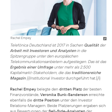
Rachel Empey
Telefónica Deutschland ist 2017 in Sachen
Qualität
der
Arbeit mit Investoren und Analysten
in die
Spitzengruppe unter den europäischen
Telekommunikationsanbietern aufgestiegen. Das ist das
Ergebnis einer Umfrage
unter mehr als 2.500
Kapitalmarkt-Stakeholdern, die das
traditionsreiche
Magazin
{i}Institutional Investor
durchgeführt hat.{/i}
Rachel Empey
belegte den
dritten Platz
der besten
Finanzvorstände,
Veronika Bunk-Sanderson
erreichte
ebenfalls die
dritte Position
unter den Investor
Relations-Managern. Beide Platzierungen ergaben sich
aus Bewertungen der
Sell-Side-Analysten
der