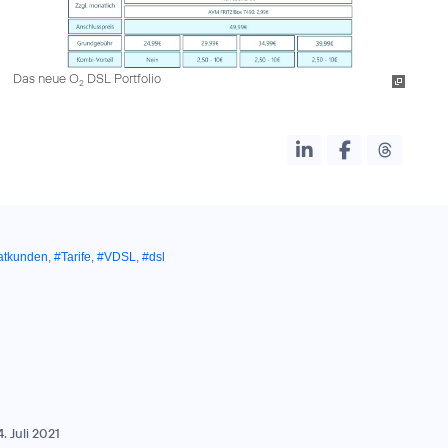
Das neue O
DSL Portfolio
2
atkunden
,
#Tarife
,
#VDSL
,
#dsl
4. Juli 2021