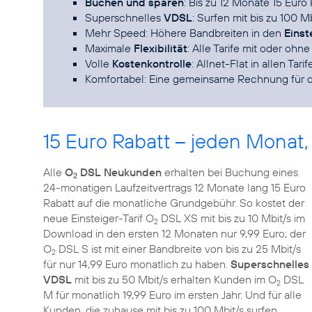
Buchen und sparen
: Bis zu 12 Monate 15 Eur
Superschnelles
VDSL
: Surfen mit bis zu 100 M
Mehr Speed: Höhere Bandbreiten in den
Einst
Maximale
Flexibilität
: Alle Tarife mit oder ohn
Volle
Kostenkontrolle
: Allnet-Flat in allen Tari
Komfortabel: Eine gemeinsame Rechnung für
15 Euro Rabatt – jeden Monat,
Alle
O
DSL Neukunden
erhalten bei Buchung eines
2
24-monatigen Laufzeitvertrags 12 Monate lang 15 Euro
Rabatt auf die monatliche Grundgebühr. So kostet der
neue Einsteiger-Tarif O
DSL XS mit bis zu 10 Mbit/s im
2
Download in den ersten 12 Monaten nur 9,99 Euro; der
O
DSL S ist mit einer Bandbreite von bis zu 25 Mbit/s
2
für nur 14,99 Euro monatlich zu haben.
Superschnelles
VDSL
mit bis zu 50 Mbit/s erhalten Kunden im O
DSL
2
M für monatlich 19,99 Euro im ersten Jahr. Und für alle
Kunden, die zuhause mit bis zu 100 Mbit/s surfen