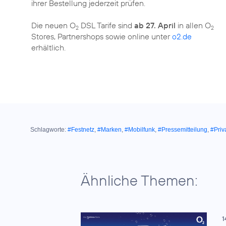
ihrer Bestellung jederzeit prüfen.
Die neuen O
DSL Tarife sind
ab 27. April
in allen O
2
2
Stores, Partnershops sowie online unter
o2.de
erhältlich.
Schlagworte:
#Festnetz
,
#Marken
,
#Mobilfunk
,
#Pressemitteilung
,
#Priv
Ähnliche Themen:
1