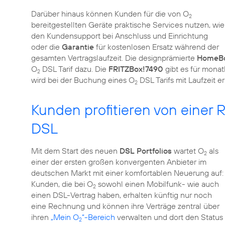
Darüber hinaus können Kunden für die von O
2
bereitgestellten Geräte praktische Services nutzen, wie
den Kundensupport bei Anschluss und Einrichtung
oder die
Garantie
für kostenlosen Ersatz während der
gesamten Vertragslaufzeit. Die designprämierte
HomeBo
O
DSL Tarif dazu. Die
FRITZBox!7490
gibt es für monat
2
wird bei der Buchung eines O
DSL Tarifs mit Laufzeit er
2
Kunden profitieren von einer
DSL
Mit dem Start des neuen
DSL Portfolios
wartet O
als
2
einer der ersten großen konvergenten Anbieter im
deutschen Markt mit einer komfortablen Neuerung auf:
Kunden, die bei O
sowohl einen Mobilfunk- wie auch
2
einen DSL-Vertrag haben, erhalten künftig nur noch
eine Rechnung und können ihre Verträge zentral über
ihren
„Mein O
“-Bereich
verwalten und dort den Status
2