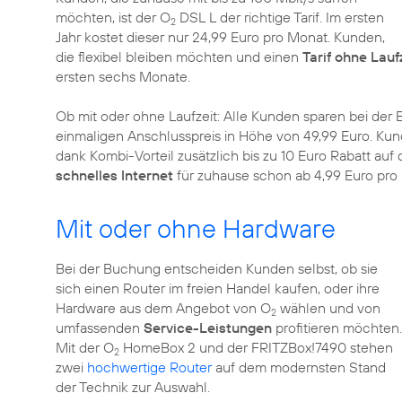
möchten, ist der O
DSL L der richtige Tarif. Im ersten
2
Jahr kostet dieser nur 24,99 Euro pro Monat. Kunden,
die flexibel bleiben möchten und einen
Tarif ohne Lauf
ersten sechs Monate.
Ob mit oder ohne Laufzeit: Alle Kunden sparen bei der
einmaligen Anschlusspreis in Höhe von 49,99 Euro. Kun
dank Kombi-Vorteil zusätzlich bis zu 10 Euro Rabatt au
schnelles Internet
für zuhause schon ab 4,99 Euro pro 
Mit oder ohne Hardware
Bei der Buchung entscheiden Kunden selbst, ob sie
sich einen Router im freien Handel kaufen, oder ihre
Hardware aus dem Angebot von O
wählen und von
2
umfassenden
Service-Leistungen
profitieren möchten.
Mit der O
HomeBox 2 und der FRITZBox!7490 stehen
2
zwei
hochwertige Router
auf dem modernsten Stand
der Technik zur Auswahl.