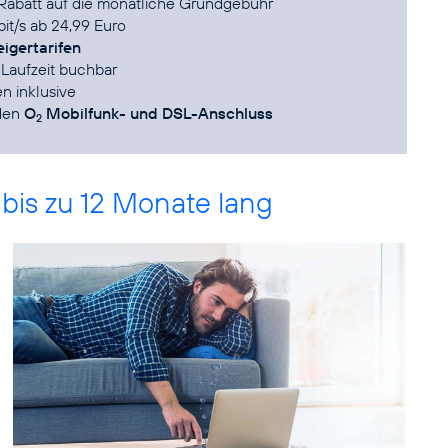
o Rabatt auf die monatliche Grundgebühr
bit/s ab 24,99 Euro
eigertarifen
e Laufzeit buchbar
fen inklusive
 den
O
Mobilfunk- und DSL-Anschluss
2
 bis zu 12 Monate lang