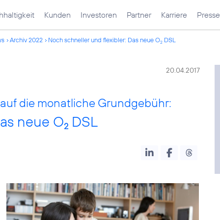
haltigkeit
Kunden
Investoren
Partner
Karriere
Presse
ws
Archiv 2022
Noch schneller und flexibler: Das neue O
DSL
2
20.04.2017
t auf die monatliche Grundgebühr:
 Das neue O
DSL
2