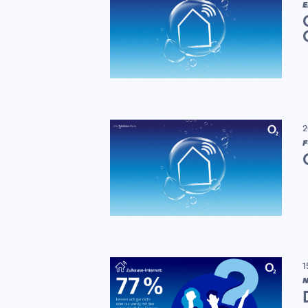
E
2
F
1
N