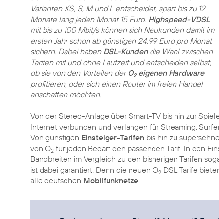
2
Varianten XS, S, M und L entscheidet, spart bis zu 12
Monate lang jeden Monat 15 Euro.
Highspeed-VDSL
mit bis zu 100 Mbit/s können sich Neukunden damit im
ersten Jahr schon ab günstigen 24,99 Euro pro Monat
sichern. Dabei haben
DSL-Kunden
die Wahl zwischen
Tarifen mit und ohne Laufzeit und entscheiden selbst,
ob sie von den Vorteilen der
O
eigenen Hardware
2
profitieren, oder sich einen Router im freien Handel
anschaffen möchten.
Von der Stereo-Anlage über Smart-TV bis hin zur Spie
Internet verbunden und verlangen für Streaming, Surfe
Von günstigen
Einsteiger-Tarifen
bis hin zu superschne
von O
für jeden Bedarf den passenden Tarif. In den Ein
2
Bandbreiten im Vergleich zu den bisherigen Tarifen sogar
ist dabei garantiert: Denn die neuen O
DSL Tarife biete
2
alle deutschen
Mobilfunknetze
.