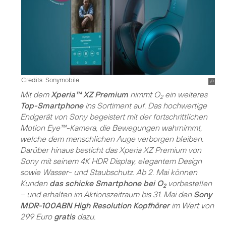
Credits: Sonymobile
Mit dem
Xperia™ XZ Premium
nimmt O
ein weiteres
2
Top-Smartphone
ins Sortiment auf. Das hochwertige
Endgerät von Sony begeistert mit der fortschrittlichen
Motion Eye™-Kamera, die Bewegungen wahrnimmt,
welche dem menschlichen Auge verborgen bleiben.
Darüber hinaus besticht das Xperia XZ Premium von
Sony mit seinem 4K HDR Display, elegantem Design
sowie Wasser- und Staubschutz. Ab 2. Mai können
Kunden
das schicke Smartphone bei O
vorbestellen
2
– und erhalten im Aktionszeitraum bis 31. Mai den
Sony
MDR-100ABN High Resolution Kopfhörer
im Wert von
299 Euro
gratis
dazu.