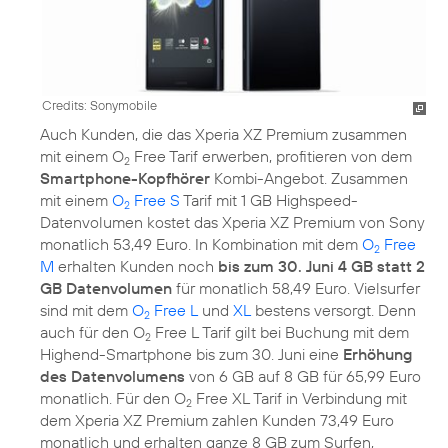
Credits: Sonymobile
Auch Kunden, die das Xperia XZ Premium zusammen
mit einem O
Free Tarif erwerben, profitieren von dem
2
Smartphone-Kopfhörer
Kombi-Angebot. Zusammen
mit einem
O
Free S
Tarif mit 1 GB Highspeed-
2
Datenvolumen kostet das Xperia XZ Premium von Sony
monatlich 53,49 Euro. In Kombination mit dem
O
Free
2
M
erhalten Kunden noch
bis zum 30. Juni 4 GB statt 2
GB Datenvolumen
für monatlich 58,49 Euro. Vielsurfer
sind mit dem
O
Free L
und
XL
bestens versorgt. Denn
2
auch für den O
Free L Tarif gilt bei Buchung mit dem
2
Highend-Smartphone bis zum 30. Juni eine
Erhöhung
des Datenvolumens
von 6 GB auf 8 GB für 65,99 Euro
monatlich. Für den O
Free XL Tarif in Verbindung mit
2
dem Xperia XZ Premium zahlen Kunden 73,49 Euro
monatlich und erhalten ganze 8 GB zum Surfen,