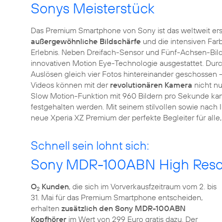
Sonys Meisterstück
Das Premium Smartphone von Sony ist das weltweit ers
außergewöhnliche Bildschärfe
und die intensiven Fa
Erlebnis. Neben Dreifach-Sensor und Fünf-Achsen-Bildst
innovativen Motion Eye-Technologie ausgestattet. Du
Auslösen gleich vier Fotos hintereinander geschossen –
Videos können mit der
revolutionären Kamera
nicht nu
Slow Motion-Funktion mit 960 Bildern pro Sekunde k
festgehalten werden. Mit seinem stilvollen sowie nach
neue Xperia XZ Premium der perfekte Begleiter für alle,
Schnell sein lohnt sich:
Sony MDR-100ABN High Resolu
O
Kunden
, die sich im Vorverkausfzeitraum vom 2. bis
2
31. Mai für das Premium Smartphone entscheiden,
erhalten
zusätzlich den Sony MDR-100ABN
Kopfhörer
im Wert von 299 Euro gratis dazu. Der