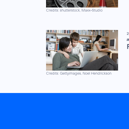
Credits: shutterstock, Maxx-Studio
2
I
Credits: Gettyimages, Noel Hendrickson