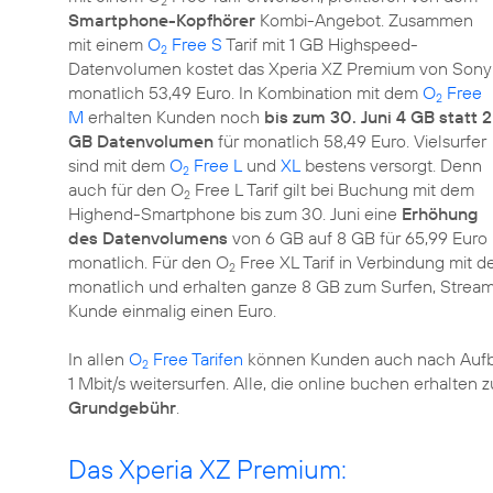
2
Smartphone-Kopfhörer
Kombi-Angebot. Zusammen
mit einem
O
Free S
Tarif mit 1 GB Highspeed-
2
Datenvolumen kostet das Xperia XZ Premium von Sony
monatlich 53,49 Euro. In Kombination mit dem
O
Free
2
M
erhalten Kunden noch
bis zum 30. Juni 4 GB statt 2
GB Datenvolumen
für monatlich 58,49 Euro. Vielsurfer
sind mit dem
O
Free L
und
XL
bestens versorgt. Denn
2
auch für den O
Free L Tarif gilt bei Buchung mit dem
2
Highend-Smartphone bis zum 30. Juni eine
Erhöhung
des Datenvolumens
von 6 GB auf 8 GB für 65,99 Euro
monatlich. Für den O
Free XL Tarif in Verbindung mit
2
monatlich und erhalten ganze 8 GB zum Surfen, Stream
Kunde einmalig einen Euro.
In allen
O
Free Tarifen
können Kunden auch nach Aufbr
2
1 Mbit/s weitersurfen. Alle, die online buchen erhalte
Grundgebühr
.
Das Xperia XZ Premium: