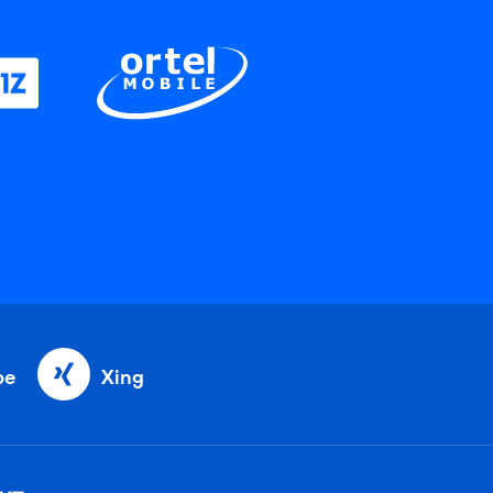
be
Xing