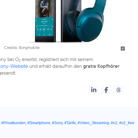
Credits: Sonymobile
ny bei O
erwirbt, registriert sich mit seinem
2
ony-Website
und erhält daraufhin den
gratis Kopfhörer
gesandt.
,
#Privatkunden
,
#Smartphone
,
#Sony
,
#Tarife
,
#Video_Streaming
,
#o2
,
#o2_free