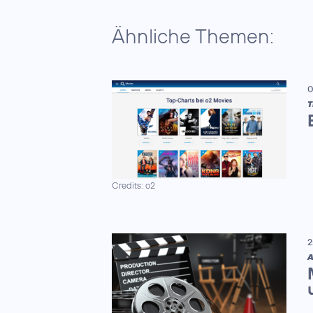
Ähnliche Themen:
0
T
Credits: o2
2
A