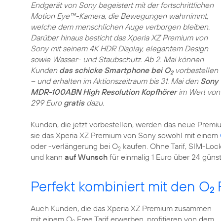
Endgerät von Sony begeistert mit der fortschrittlichen
Motion Eye™-Kamera, die Bewegungen wahrnimmt,
welche dem menschlichen Auge verborgen bleiben.
Darüber hinaus besticht das Xperia XZ Premium von
Sony mit seinem 4K HDR Display, elegantem Design
sowie Wasser- und Staubschutz. Ab 2. Mai können
Kunden
das schicke Smartphone bei O
vorbestellen
2
– und erhalten im Aktionszeitraum bis 31. Mai den
Sony
MDR-100ABN High Resolution Kopfhörer
im Wert von
299 Euro
gratis
dazu.
Kunden, die jetzt vorbestellen, werden das neue Pre
sie das Xperia XZ Premium von Sony sowohl mit einem
oder -verlängerung bei O
kaufen. Ohne Tarif, SIM-Loc
2
und kann
auf Wunsch
für einmalig 1 Euro über 24 güns
Perfekt kombiniert mit den O
F
2
Auch Kunden, die das Xperia XZ Premium zusammen
mit einem O
Free Tarif erwerben, profitieren von dem