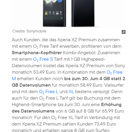
Credits: Sonymobile
Auch Kunden, die das Xperia XZ Premium zusammen
mit einem O
Free Tarif erwerben, profitieren von dem
2
Smartphone-Kopfhörer
Kombi-Angebot. Zusammen
mit einem
O
Free S
Tarif mit 1 GB Highspeed-
2
Datenvolumen kostet das Xperia XZ Premium von Sony
monatlich 53,49 Euro. In Kombination mit dem
O
Free
2
M
erhalten Kunden noch
bis zum 30. Juni 4 GB statt 2
GB Datenvolumen
für monatlich 58,49 Euro. Vielsurfer
sind mit dem
O
Free L
und
XL
bestens versorgt. Denn
2
auch für den O
Free L Tarif gilt bei Buchung mit dem
2
Highend-Smartphone bis zum 30. Juni eine
Erhöhung
des Datenvolumens
von 6 GB auf 8 GB für 65,99 Euro
monatlich. Für den O
Free XL Tarif in Verbindung mit
2
dem Xperia XZ Premium zahlen Kunden 73,49 Euro
monatlich und erhalten ganze 8 GB zum Surfen,