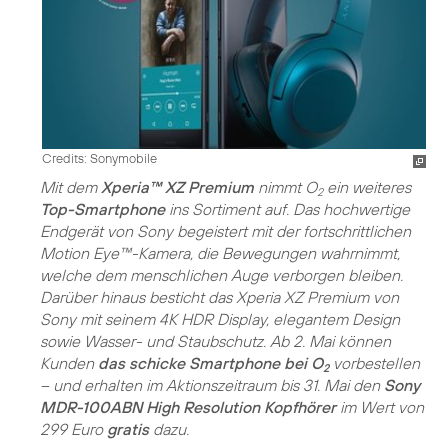
Credits: Sonymobile
Mit dem
Xperia™ XZ Premium
nimmt O
ein weiteres
2
Top-Smartphone
ins Sortiment auf. Das hochwertige
Endgerät von Sony begeistert mit der fortschrittlichen
Motion Eye™-Kamera, die Bewegungen wahrnimmt,
welche dem menschlichen Auge verborgen bleiben.
Darüber hinaus besticht das Xperia XZ Premium von
Sony mit seinem 4K HDR Display, elegantem Design
sowie Wasser- und Staubschutz. Ab 2. Mai können
Kunden
das schicke Smartphone bei O
vorbestellen
2
– und erhalten im Aktionszeitraum bis 31. Mai den
Sony
MDR-100ABN High Resolution Kopfhörer
im Wert von
299 Euro
gratis
dazu.