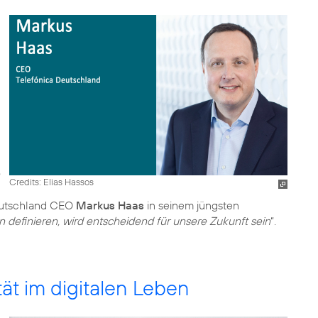
Credits: Elias Hassos
Deutschland CEO
Markus Haas
in seinem jüngsten
n definieren, wird entscheidend für unsere Zukunft sein
“.
ät im digitalen Leben