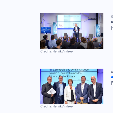
0
C
Credits: Henrik Andree
0
#
Credits: Henrik Andree