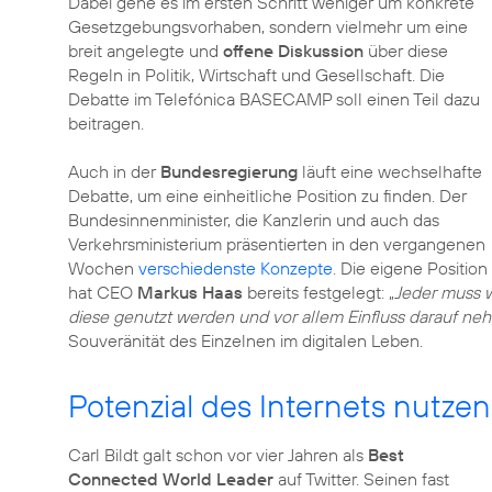
Dabei gehe es im ersten Schritt weniger um konkrete
Gesetzgebungsvorhaben, sondern vielmehr um eine
breit angelegte und
offene Diskussion
über diese
Regeln in Politik, Wirtschaft und Gesellschaft. Die
Debatte im Telefónica BASECAMP soll einen Teil dazu
beitragen.
Auch in der
Bundesregierung
läuft eine wechselhafte
Debatte, um eine einheitliche Position zu finden. Der
Bundesinnenminister, die Kanzlerin und auch das
Verkehrsministerium präsentierten in den vergangenen
Wochen
verschiedenste Konzepte
. Die eigene Position
hat CEO
Markus Haas
bereits festgelegt: „
Jeder muss w
diese genutzt werden und vor allem Einfluss darauf n
Souveränität des Einzelnen im digitalen Leben.
Potenzial des Internets nutzen
Carl Bildt galt schon vor vier Jahren als
Best
Connected World Leader
auf Twitter. Seinen fast