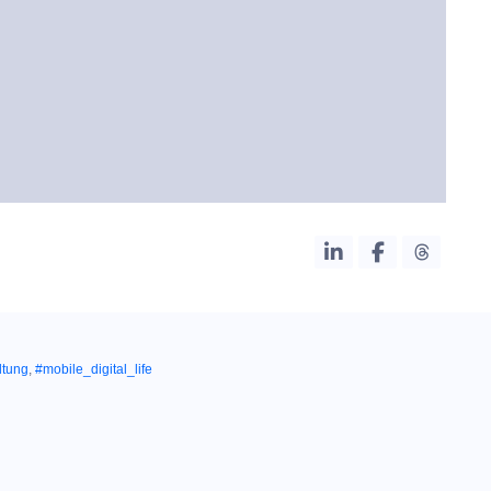
ltung
,
#mobile_digital_life