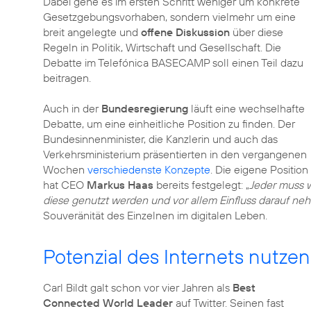
Dabei gehe es im ersten Schritt weniger um konkrete
Gesetzgebungsvorhaben, sondern vielmehr um eine
breit angelegte und
offene Diskussion
über diese
Regeln in Politik, Wirtschaft und Gesellschaft. Die
Debatte im Telefónica BASECAMP soll einen Teil dazu
beitragen.
Auch in der
Bundesregierung
läuft eine wechselhafte
Debatte, um eine einheitliche Position zu finden. Der
Bundesinnenminister, die Kanzlerin und auch das
Verkehrsministerium präsentierten in den vergangenen
Wochen
verschiedenste Konzepte
. Die eigene Position
hat CEO
Markus Haas
bereits festgelegt: „
Jeder muss w
diese genutzt werden und vor allem Einfluss darauf n
Souveränität des Einzelnen im digitalen Leben.
Potenzial des Internets nutzen
Carl Bildt galt schon vor vier Jahren als
Best
Connected World Leader
auf Twitter. Seinen fast