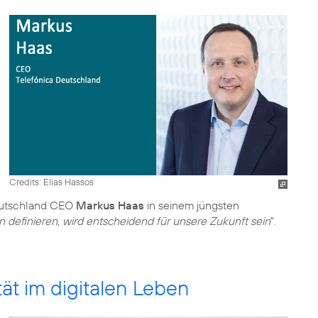
Credits: Elias Hassos
Deutschland CEO
Markus Haas
in seinem jüngsten
n definieren, wird entscheidend für unsere Zukunft sein
“.
ät im digitalen Leben