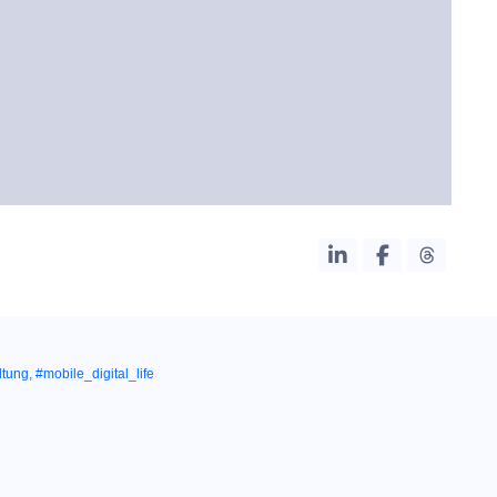
ltung
,
#mobile_digital_life