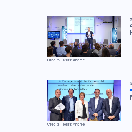
0
C
Credits: Henrik Andree
0
#
Credits: Henrik Andree