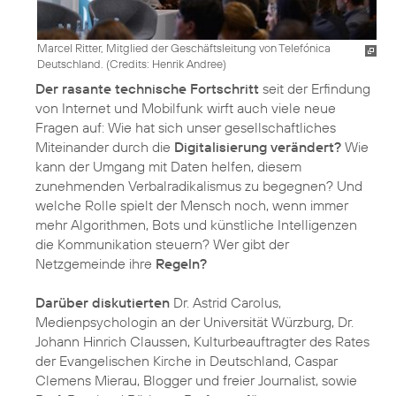
Marcel Ritter, Mitglied der Geschäftsleitung von Telefónica
Deutschland. (
Credits: Henrik Andree
)
Der rasante technische Fortschritt
seit der Erfindung
von Internet und Mobilfunk wirft auch viele neue
Fragen auf: Wie hat sich unser gesellschaftliches
Miteinander durch die
Digitalisierung verändert?
Wie
kann der Umgang mit Daten helfen, diesem
zunehmenden Verbalradikalismus zu begegnen? Und
welche Rolle spielt der Mensch noch, wenn immer
mehr Algorithmen, Bots und künstliche Intelligenzen
die Kommunikation steuern? Wer gibt der
Netzgemeinde ihre
Regeln?
Darüber diskutierten
Dr. Astrid Carolus,
Medienpsychologin an der Universität Würzburg, Dr.
Johann Hinrich Claussen, Kulturbeauftragter des Rates
der Evangelischen Kirche in Deutschland, Caspar
Clemens Mierau, Blogger und freier Journalist, sowie