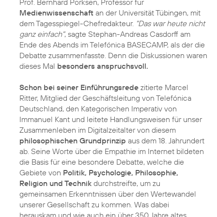
Prof. Bernhard Pörksen, Professor für
Medienwissenschaft
an der Universität Tübingen, mit
dem Tagesspiegel-Chefredakteur.
"Das war heute nicht
ganz einfach"
, sagte Stephan-Andreas Casdorff am
Ende des Abends im Telefónica BASECAMP, als der die
Debatte zusammenfasste. Denn die Diskussionen waren
dieses Mal
besonders anspruchsvoll.
Schon bei seiner Einführungsrede
zitierte Marcel
Ritter, Mitglied der Geschäftsleitung von Telefónica
Deutschland, den Kategorischen Imperativ von
Immanuel Kant und leitete Handlungsweisen für unser
Zusammenleben im Digitalzeitalter von diesem
philosophischen Grundprinzip
aus dem 18. Jahrundert
ab. Seine Worte über die Empathie im Internet bildeten
die Basis für eine besondere Debatte, welche die
Gebiete von
Politik, Psychologie, Philosophie,
Religion und Technik
durchstreifte, um zu
gemeinsamen Erkenntnissen über den Wertewandel
unserer Gesellschaft zu kommen. Was dabei
herauskam und wie auch ein über 350 Jahre altes