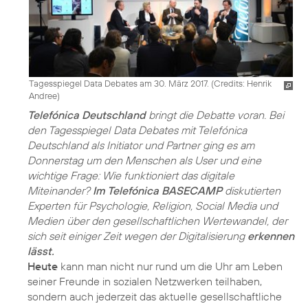
Tagesspiegel Data Debates am 30. März 2017. (
Credits: Henrik
Andree
)
Telefónica Deutschland
bringt die Debatte voran. Bei
den Tagesspiegel Data Debates mit Telefónica
Deutschland als Initiator und Partner ging es am
Donnerstag um den Menschen als User und eine
wichtige Frage: Wie funktioniert das digitale
Miteinander?
Im Telefónica BASECAMP
diskutierten
Experten für Psychologie, Religion, Social Media und
Medien über den gesellschaftlichen Wertewandel, der
sich seit einiger Zeit wegen der Digitalisierung
erkennen
lässt.
Heute
kann man nicht nur rund um die Uhr am Leben
seiner Freunde in sozialen Netzwerken teilhaben,
sondern auch jederzeit das aktuelle gesellschaftliche