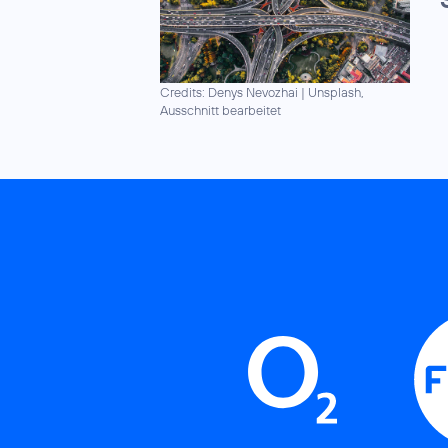
Credits: Denys Nevozhai
|
Unsplash,
Ausschnitt bearbeitet