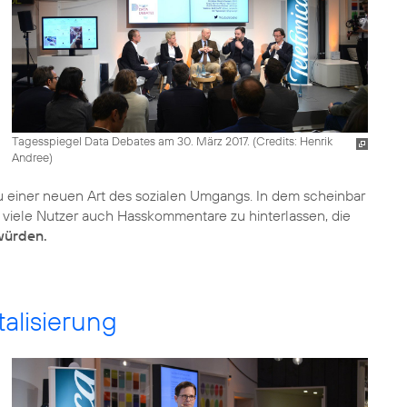
Tagesspiegel Data Debates am 30. März 2017. (
Credits: Henrik
Andree
)
zu einer neuen Art des sozialen Umgangs. In dem scheinbar
 viele Nutzer auch Hasskommentare zu hinterlassen, die
würden.
alisierung