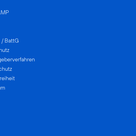
AMP
 / BattG
hutz
geberverfahren
chutz
reiheit
um