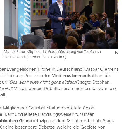
Marcel Ritter, Mitglied der Geschäftsleitung von Telefónica
Deutschland. (
Credits: Henrik Andree
)
 der Evangelischen Kirche in Deutschland, Caspar Clemens
ard Pörksen, Professor für
Medienwissenschaft
an der
eur.
"Das war heute nicht ganz einfach"
, sagte Stephan-
ASECAMP, als der die Debatte zusammenfasste. Denn die
ll.
er, Mitglied der Geschäftsleitung von Telefónica
l Kant und leitete Handlungsweisen für unser
phischen Grundprinzip
aus dem 18. Jahrundert ab. Seine
 für eine besondere Debatte, welche die Gebiete von