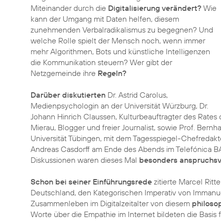
Miteinander durch die
Digitalisierung verändert?
Wie
kann der Umgang mit Daten helfen, diesem
zunehmenden Verbalradikalismus zu begegnen? Und
welche Rolle spielt der Mensch noch, wenn immer
mehr Algorithmen, Bots und künstliche Intelligenzen
die Kommunikation steuern? Wer gibt der
Netzgemeinde ihre
Regeln?
Darüber diskutierten
Dr. Astrid Carolus,
Medienpsychologin an der Universität Würzburg, Dr.
Johann Hinrich Claussen, Kulturbeauftragter des Rates
Mierau, Blogger und freier Journalist, sowie Prof. Bernh
Universität Tübingen, mit dem Tagesspiegel-Chefredakt
Andreas Casdorff am Ende des Abends im Telefónica B
Diskussionen waren dieses Mal
besonders anspruchsvo
Schon bei seiner Einführungsrede
zitierte Marcel Ritt
Deutschland, den Kategorischen Imperativ von Immanue
Zusammenleben im Digitalzeitalter von diesem
philoso
Worte über die Empathie im Internet bildeten die Basis