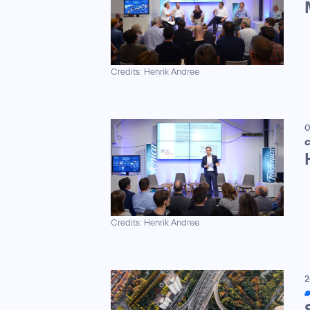
Credits: Henrik Andree
0
C
Credits: Henrik Andree
2
#