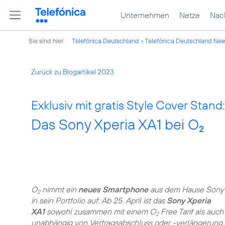
Unternehmen
Netze
Nach
Sie sind hier:
Telefónica Deutschland
Telefónica Deutschland Ne
Zurück zu Blogartikel 2023
Exklusiv mit gratis Style Cover Stand:
Das Sony Xperia XA1 bei O
2
O
nimmt ein
neues Smartphone
aus dem Hause Sony
2
in sein Portfolio auf: Ab 25. April ist das
Sony Xperia
XA1
sowohl zusammen mit einem O
Free Tarif als auch
2
unabhängig von Vertragsabschluss oder -verlängerung