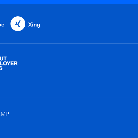
be
Xing
AMP