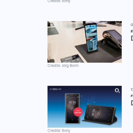
Credits: Sony
0
E
Credits: Jörg Borm
1
F
Credits: Sony