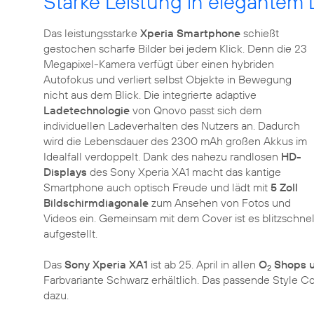
Starke Leistung in elegantem
Das leistungsstarke
Xperia Smartphone
schießt
gestochen scharfe Bilder bei jedem Klick. Denn die 23
Megapixel-Kamera verfügt über einen hybriden
Autofokus und verliert selbst Objekte in Bewegung
nicht aus dem Blick. Die integrierte adaptive
Ladetechnologie
von Qnovo passt sich dem
individuellen Ladeverhalten des Nutzers an. Dadurch
wird die Lebensdauer des 2300 mAh großen Akkus im
Idealfall verdoppelt. Dank des nahezu randlosen
HD-
Displays
des Sony Xperia XA1 macht das kantige
Smartphone auch optisch Freude und lädt mit
5 Zoll
Bildschirmdiagonale
zum Ansehen von Fotos und
Videos ein. Gemeinsam mit dem Cover ist es blitzschne
aufgestellt.
Das
Sony Xperia XA1
ist ab 25. April in allen
O
Shops u
2
Farbvariante Schwarz erhältlich. Das passende Style Co
dazu.