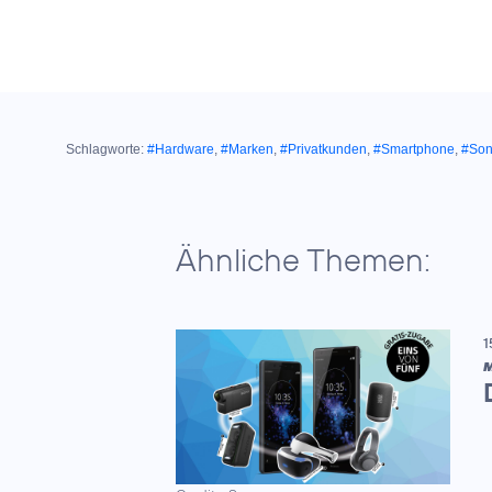
Schlagworte:
#Hardware
,
#Marken
,
#Privatkunden
,
#Smartphone
,
#Son
Ähnliche Themen:
1
M