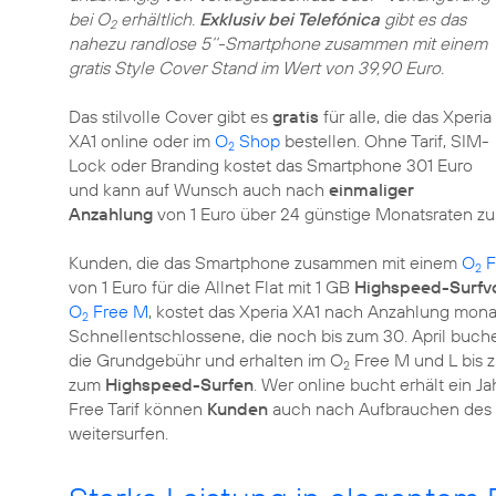
bei O
erhältlich.
Exklusiv bei Telefónica
gibt es das
2
nahezu randlose 5‘‘-Smartphone zusammen mit einem
gratis Style Cover Stand im Wert von 39,90 Euro.
Das stilvolle Cover gibt es
gratis
für alle, die das Xperia
XA1 online oder im
O
Shop
bestellen. Ohne Tarif, SIM-
2
Lock oder Branding kostet das Smartphone 301 Euro
und kann auf Wunsch auch nach
einmaliger
Anzahlung
von 1 Euro über 24 günstige Monatsraten zu
Kunden, die das Smartphone zusammen mit einem
O
F
2
von 1 Euro für die Allnet Flat mit 1 GB
Highspeed-Surfv
O
Free M
, kostet das Xperia XA1 nach Anzahlung mona
2
Schnellentschlossene, die noch bis zum 30. April buche
die Grundgebühr und erhalten im O
Free M und L bis 
2
zum
Highspeed-Surfen
. Wer online bucht erhält ein J
Free Tarif können
Kunden
auch nach Aufbrauchen des H
weitersurfen.