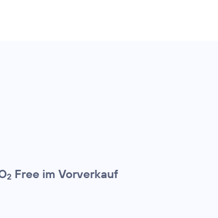
 O
Free im Vorverkauf
2