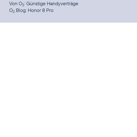
Von O
:
Günstige Handyverträge
2
O
Blog:
Honor 8 Pro
2