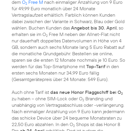
dem
O
Free M
nach einmaliger Anzahlung von 9 Euro
2
für 49,99 Euro monatlich über 24 Monate
Vertragslaufzeit erhältlich. Farblich können Kunden
dabei zwischen der Variante in Schwarz, Blau oder Gold
wählen. Buchen Kunden das
Angebot bis 30. April
, so
erhalten sie im O
Free M neben der Allnet-Flat nicht
2
nur dauerhaft doppeltes Datenvolumen in Höhe von 4
GB, sondern auch sechs Monate lang 5 Euro Rabatt auf
die monatliche Grundgebühr. Bestellen sie online,
sparen sie die ersten 12 Monate nochmals je 10 Euro. So
werden für das Top-Smartphone mit
Top-Tarif
in den
ersten sechs Monaten nur 34,99 Euro fällig
(Gesamtgerätepreis über 24 Monate: 549 Euro).
Auch ohne Tarif ist
das neue Honor Flaggschiff bei O
2
zu haben – ohne SIM-Lock oder O
Branding und
2
unabhängig von Vertragsabschluss oder -verlängerung.
Nach einmaliger Anzahlung von 9 Euro kann jedermann
das schicke Device über 24 bequeme Monatsraten zu
22,50 Euro abzahlen. In den O
Shops ist das Honor 8
2
Pro
ab 24. April
erhältlich. Dort ist zudem die