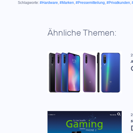
Schlagworte:
#Hardware
,
#Marken
,
#Pressemitteilung
,
#Privatkunden
,
Ähnliche Themen:
2
J
2
S