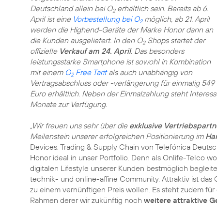
Deutschland allein bei O
erhältlich sein. Bereits ab 6.
2
April ist eine
Vorbestellung bei O
möglich, ab 21. April
2
werden die Highend-Geräte der Marke Honor dann an
die Kunden ausgeliefert. In den O
Shops startet der
2
offizielle
Verkauf am 24. April
. Das besonders
leistungsstarke Smartphone ist sowohl in Kombination
mit einem
O
Free Tarif
als auch unabhängig von
2
Vertragsabschluss oder -verlängerung für einmalig 549
Euro erhältlich. Neben der Einmalzahlung steht Intere
Monate zur Verfügung.
„Wir freuen uns sehr über die
exklusive Vertriebspartn
Meilenstein unserer erfolgreichen Positionierung im
Ha
Devices, Trading & Supply Chain von Telefónica Deutsch
Honor ideal in unser Portfolio. Denn als Onlife-Telco 
digitalen Lifestyle unserer Kunden bestmöglich begleit
technik- und online-affine Community. Attraktiv ist das G
zu einem vernünftigen Preis wollen. Es steht zudem fü
Rahmen derer wir zukünftig noch
weitere attraktive G