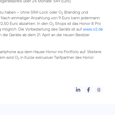
tgerätepreis über 24 Monate: 549 Euro).
zu haben – ohne SIM-Lock oder O
Branding und
2
. Nach einmaliger Anzahlung von 9 Euro kann jedermann
2,50 Euro abzahlen. In den O
Shops ist das Honor 8 Pro
2
g möglich. Die Vorbestellung des Geräts ist auf
www.o2.de
die Geräte ab dem 21. April an die neuen Besitzer
artphone aus dem Hause Honor ins Portfolio auf. Weitere
em wird O
in Kürze exklusiver Tarifpartner des Honor
2