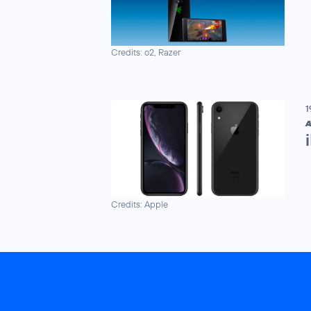
Credits: o2, Razer
1
A
Credits: Apple