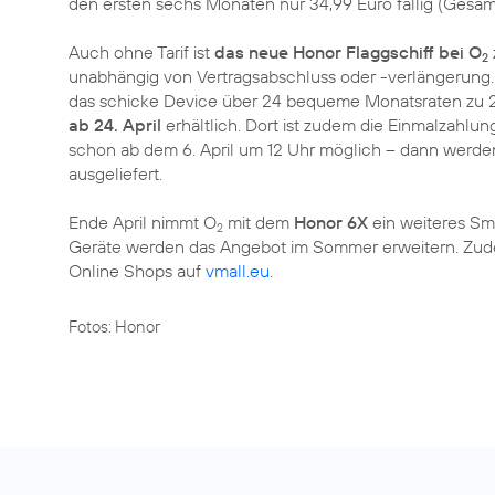
den ersten sechs Monaten nur 34,99 Euro fällig (Gesam
Auch ohne Tarif ist
das neue Honor Flaggschiff bei O
2
unabhängig von Vertragsabschluss oder -verlängerung
das schicke Device über 24 bequeme Monatsraten zu 2
ab 24. April
erhältlich. Dort ist zudem die Einmalzahlun
schon ab dem 6. April um 12 Uhr möglich – dann werden 
ausgeliefert.
Ende April nimmt O
mit dem
Honor 6X
ein weiteres Sm
2
Geräte werden das Angebot im Sommer erweitern. Zud
Online Shops auf
vmall.eu
.
Fotos: Honor