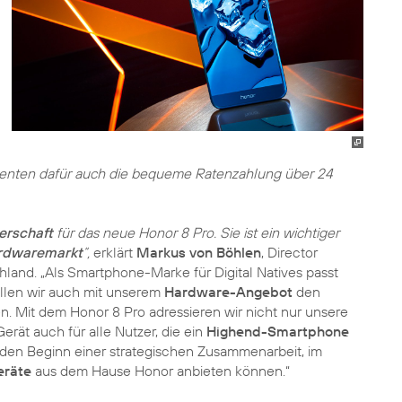
ssenten dafür auch die bequeme Ratenzahlung über 24
erschaft
für das neue Honor 8 Pro. Sie ist ein wichtiger
rdwaremarkt
“,
erklärt
Markus von Böhlen
, Director
land. „Als Smartphone-Marke für Digital Natives passt
wollen wir auch mit unserem
Hardware-Angebot
den
en. Mit dem Honor 8 Pro adressieren wir nicht nur unsere
erät auch für alle Nutzer, die ein
Highend-Smartphone
r den Beginn einer strategischen Zusammenarbeit, im
eräte
aus dem Hause Honor anbieten können.“