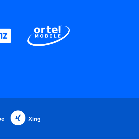
be
Xing