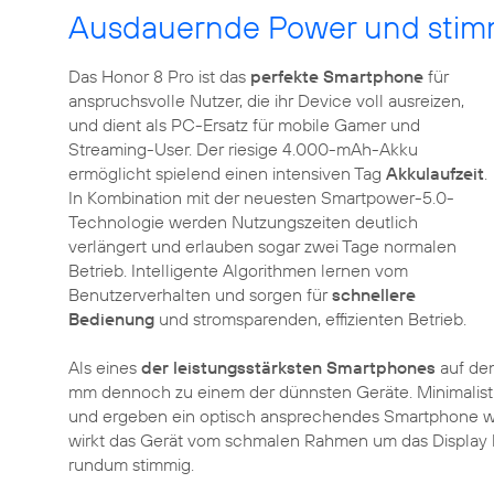
Ausdauernde Power und stim
Das Honor 8 Pro ist das
perfekte Smartphone
für
anspruchsvolle Nutzer, die ihr Device voll ausreizen,
und dient als PC-Ersatz für mobile Gamer und
Streaming-User. Der riesige 4.000-mAh-Akku
ermöglicht spielend einen intensiven Tag
Akkulaufzeit
.
In Kombination mit der neuesten Smartpower-5.0-
Technologie werden Nutzungszeiten deutlich
verlängert und erlauben sogar zwei Tage normalen
Betrieb. Intelligente Algorithmen lernen vom
Benutzerverhalten und sorgen für
schnellere
Bedienung
und stromsparenden, effizienten Betrieb.
Als eines
der leistungsstärksten Smartphones
auf dem
mm dennoch zu einem der dünnsten Geräte. Minimalistis
und ergeben ein optisch ansprechendes Smartphone w
wirkt das Gerät vom schmalen Rahmen um das Display b
rundum stimmig.