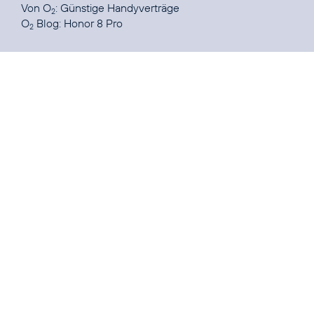
Von O
:
Günstige Handyverträge
2
O
Blog:
Honor 8 Pro
2