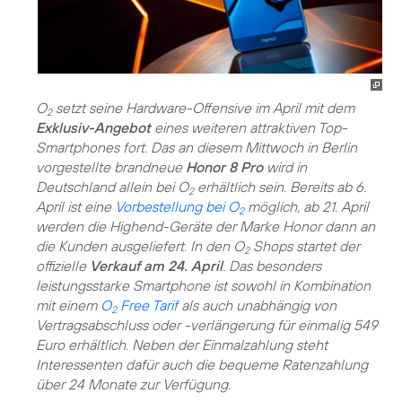
O
setzt seine Hardware-Offensive im April mit dem
2
Exklusiv-Angebot
eines weiteren attraktiven Top-
Smartphones fort. Das an diesem Mittwoch in Berlin
vorgestellte brandneue
Honor 8 Pro
wird in
Deutschland allein bei O
erhältlich sein. Bereits ab 6.
2
April ist eine
Vorbestellung bei O
möglich, ab 21. April
2
werden die Highend-Geräte der Marke Honor dann an
die Kunden ausgeliefert. In den O
Shops startet der
2
offizielle
Verkauf am 24. April
. Das besonders
leistungsstarke Smartphone ist sowohl in Kombination
mit einem
O
Free Tarif
als auch unabhängig von
2
Vertragsabschluss oder -verlängerung für einmalig 549
Euro erhältlich. Neben der Einmalzahlung steht
Interessenten dafür auch die bequeme Ratenzahlung
über 24 Monate zur Verfügung.