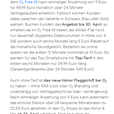
dem
O
Free M
nach einmaliger Anzahlung von 9 Euro
2
für 49,99 Euro monatlich über 24 Monate
Vertragslaufzeit erhältlich. Farblich können Kunden
dabei zwischen der Variante in Schwarz, Blau oder Gold
wählen. Buchen Kunden das
Angebot bis 30. April
, so
erhalten sie im O
Free M neben der Allnet-Flat nicht
2
nur dauerhaft doppeltes Datenvolumen in Höhe von 4
GB, sondern auch sechs Monate lang 5 Euro Rabatt auf
die monatliche Grundgebühr. Bestellen sie online,
sparen sie die ersten 12 Monate nochmals je 10 Euro. So
werden für das Top-Smartphone mit
Top-Tarif
in den
ersten sechs Monaten nur 34,99 Euro fällig
(Gesamtgerätepreis über 24 Monate: 549 Euro).
Auch ohne Tarif ist
das neue Honor Flaggschiff bei O
2
zu haben – ohne SIM-Lock oder O
Branding und
2
unabhängig von Vertragsabschluss oder -verlängerung.
Nach einmaliger Anzahlung von 9 Euro kann jedermann
das schicke Device über 24 bequeme Monatsraten zu
22,50 Euro abzahlen. In den O
Shops ist das Honor 8
2
Pro
ab 24. April
erhältlich. Dort ist zudem die