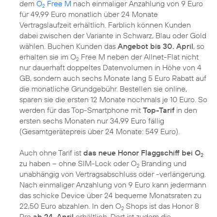
dem
O
Free M
nach einmaliger Anzahlung von 9 Euro
2
für 49,99 Euro monatlich über 24 Monate
Vertragslaufzeit erhältlich. Farblich können Kunden
dabei zwischen der Variante in Schwarz, Blau oder Gold
wählen. Buchen Kunden das
Angebot bis 30. April
, so
erhalten sie im O
Free M neben der Allnet-Flat nicht
2
nur dauerhaft doppeltes Datenvolumen in Höhe von 4
GB, sondern auch sechs Monate lang 5 Euro Rabatt auf
die monatliche Grundgebühr. Bestellen sie online,
sparen sie die ersten 12 Monate nochmals je 10 Euro. So
werden für das Top-Smartphone mit
Top-Tarif
in den
ersten sechs Monaten nur 34,99 Euro fällig
(Gesamtgerätepreis über 24 Monate: 549 Euro).
Auch ohne Tarif ist
das neue Honor Flaggschiff bei O
2
zu haben – ohne SIM-Lock oder O
Branding und
2
unabhängig von Vertragsabschluss oder -verlängerung.
Nach einmaliger Anzahlung von 9 Euro kann jedermann
das schicke Device über 24 bequeme Monatsraten zu
22,50 Euro abzahlen. In den O
Shops ist das Honor 8
2
Pro
ab 24. April
erhältlich. Dort ist zudem die