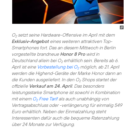
O
setzt seine Hardware-Offensive im April mit dem
2
Exklusiv-Angebot
eines weiteren attraktiven Top-
Smartphones fort. Das an diesem Mittwoch in Berlin
vorgestellte brandneue
Honor 8 Pro
wird in
Deutschland allein bei O
erhältlich sein. Bereits ab 6.
2
April ist eine
Vorbestellung bei O
möglich, ab 21. April
2
werden die Highend-Geräte der Marke Honor dann an
die Kunden ausgeliefert. In den O
Shops startet der
2
offizielle
Verkauf am 24. April
. Das besonders
leistungsstarke Smartphone ist sowohl in Kombination
mit einem
O
Free Tarif
als auch unabhängig von
2
Vertragsabschluss oder -verlängerung für einmalig 549
Euro erhältlich. Neben der Einmalzahlung steht
Interessenten dafür auch die bequeme Ratenzahlung
über 24 Monate zur Verfügung.