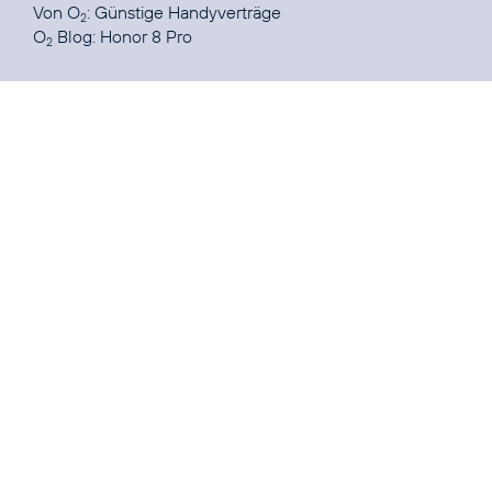
Von O
:
Günstige Handyverträge
2
O
Blog:
Honor 8 Pro
2