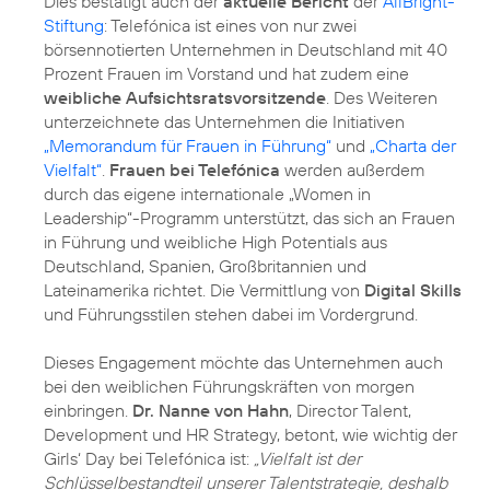
Dies bestätigt auch der
aktuelle Bericht
der
AllBright-
Stiftung
: Telefónica ist eines von nur zwei
börsennotierten Unternehmen in Deutschland mit 40
Prozent Frauen im Vorstand und hat zudem eine
weibliche Aufsichtsratsvorsitzende
. Des Weiteren
unterzeichnete das Unternehmen die Initiativen
„Memorandum für Frauen in Führung“
und
„Charta der
Vielfalt“
.
Frauen bei Telefónica
werden außerdem
durch das eigene internationale „Women in
Leadership“-Programm unterstützt, das sich an Frauen
in Führung und weibliche High Potentials aus
Deutschland, Spanien, Großbritannien und
Lateinamerika richtet. Die Vermittlung von
Digital Skills
und Führungsstilen stehen dabei im Vordergrund.
Dieses Engagement möchte das Unternehmen auch
bei den weiblichen Führungskräften von morgen
einbringen.
Dr. Nanne von Hahn
, Director Talent,
Development und HR Strategy, betont, wie wichtig der
Girls‘ Day bei Telefónica ist:
„Vielfalt ist der
Schlüsselbestandteil unserer Talentstrategie, deshalb