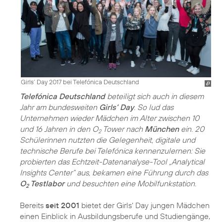
Girls‘ Day 2017 bei Telefónica Deutschland
Telefónica Deutschland
beteiligt sich auch in diesem
Jahr am bundesweiten
Girls‘ Day
. So lud das
Unternehmen wieder Mädchen im Alter zwischen 10
und 16 Jahren in den O
Tower nach
München
ein. 20
2
Schülerinnen nutzten die Gelegenheit, digitale und
technische Berufe bei Telefónica kennenzulernen: Sie
probierten das Echtzeit-Datenanalyse-Tool „Analytical
Insights Center“ aus, bekamen eine Führung durch das
O
Testlabor
und besuchten eine Mobilfunkstation.
2
Bereits
seit 2001
bietet der Girls‘ Day jungen Mädchen
einen Einblick in Ausbildungsberufe und Studiengänge,