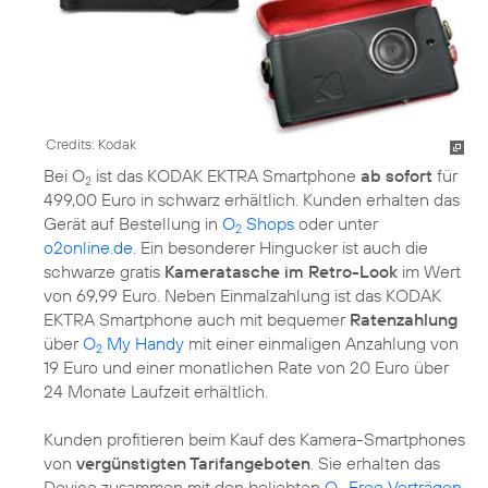
Credits: Kodak
Bei O
ist das KODAK EKTRA Smartphone
ab sofort
für
2
499,00 Euro in schwarz erhältlich. Kunden erhalten das
Gerät auf Bestellung in
O
Shops
oder unter
2
o2online.de
. Ein besonderer Hingucker ist auch die
schwarze gratis
Kameratasche im Retro-Look
im Wert
von 69,99 Euro. Neben Einmalzahlung ist das KODAK
EKTRA Smartphone auch mit bequemer
Ratenzahlung
über
O
My Handy
mit einer einmaligen Anzahlung von
2
19 Euro und einer monatlichen Rate von 20 Euro über
24 Monate Laufzeit erhältlich.
Kunden profitieren beim Kauf des Kamera-Smartphones
von
vergünstigten Tarifangeboten
. Sie erhalten das
Device zusammen mit den beliebten
O
Free Verträgen