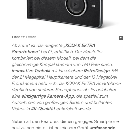
Credits: Kodak
Ab sofort ist das elegante
„KODAK EKTRA
Smartphone“
bei O
erhältlich. Der Hersteller
2
kombiniert bei diesem Modell, bei dem die
gleichnamige Kompaktkamera von 1941 Pate stand,
innovative Technik
mit klassischem
RetroDesign
. Mit
der 21 Megapixel Hauptkamera und der 13 Megapixel
Frontkamera hebt sich das KODAK EKTRA Smartphone
deutlich von anderen Smartphones ab. Es beinhaltet
eine
einzigartige Kamera-App
, die speziell zum
Aufnehmen von großartigen Bildern und brillanten
Videos in
4K-Qualität
entwickelt wurde.
Neben all den Features, die ein gängiges Smartphone
heutzutage bietet, ist bei diesem Gerät
umfassende