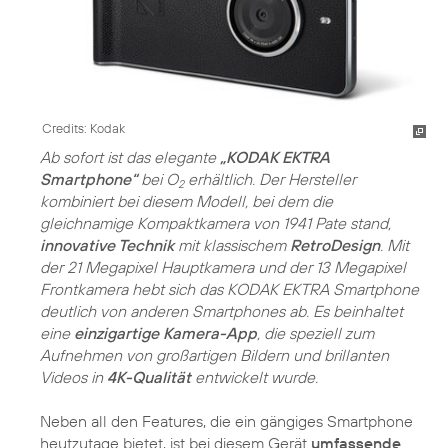
Credits: Kodak
Ab sofort ist das elegante
„KODAK EKTRA
Smartphone“
bei O
erhältlich. Der Hersteller
2
kombiniert bei diesem Modell, bei dem die
gleichnamige Kompaktkamera von 1941 Pate stand,
innovative Technik
mit klassischem
RetroDesign
. Mit
der 21 Megapixel Hauptkamera und der 13 Megapixel
Frontkamera hebt sich das KODAK EKTRA Smartphone
deutlich von anderen Smartphones ab. Es beinhaltet
eine
einzigartige Kamera-App
, die speziell zum
Aufnehmen von großartigen Bildern und brillanten
Videos in
4K-Qualität
entwickelt wurde.
Neben all den Features, die ein gängiges Smartphone
heutzutage bietet, ist bei diesem Gerät
umfassende