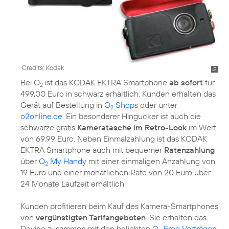
Credits: Kodak
Bei O
ist das KODAK EKTRA Smartphone
ab sofort
für
2
499,00 Euro in schwarz erhältlich. Kunden erhalten das
Gerät auf Bestellung in
O
Shops
oder unter
2
o2online.de
. Ein besonderer Hingucker ist auch die
schwarze gratis
Kameratasche im Retro-Look
im Wert
von 69,99 Euro. Neben Einmalzahlung ist das KODAK
EKTRA Smartphone auch mit bequemer
Ratenzahlung
über
O
My Handy
mit einer einmaligen Anzahlung von
2
19 Euro und einer monatlichen Rate von 20 Euro über
24 Monate Laufzeit erhältlich.
Kunden profitieren beim Kauf des Kamera-Smartphones
von
vergünstigten Tarifangeboten
. Sie erhalten das
Device zusammen mit den beliebten
O
Free Verträgen