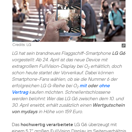
Credits: LG
LG hat sein brandneues Flaggschiff-Smartphone
LG G6
vorgestellt: Ab 24. April ist das neue Device mit
extragroßem FullVision-Display bei O
erhältlich, doch
2
schon heute startet der Vorverkauf. Dabei können
Smartphone-Fans wählen, ob sie die Nummer 6 der
erfolgreichen LG G-Reihe bei O
mit
oder
ohne
2
Vertrag
kaufen möchten. Schnellentschlossene
werden belohnt: Wer das LG G6 zwischen dem 10. und
30. April erwirbt, erhält zusätzlich einen
Wertgutschein
von mydays
in Höhe von 159 Euro.
Das
hochwertig verarbeitete
LG G6 überzeugt mit
einem 5,7“ großen FullVision Display im Seitenverhältnis