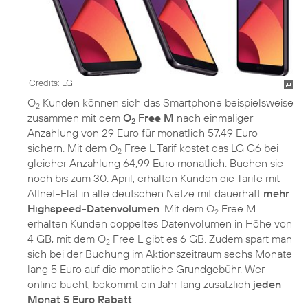
Credits: LG
O
Kunden können sich das Smartphone beispielsweise
2
zusammen mit dem
O
Free M
nach einmaliger
2
Anzahlung von 29 Euro für monatlich 57,49 Euro
sichern. Mit dem O
Free L Tarif kostet das LG G6 bei
2
gleicher Anzahlung 64,99 Euro monatlich. Buchen sie
noch bis zum 30. April, erhalten Kunden die Tarife mit
Allnet-Flat in alle deutschen Netze mit dauerhaft
mehr
Highspeed-Datenvolumen
. Mit dem O
Free M
2
erhalten Kunden doppeltes Datenvolumen in Höhe von
4 GB, mit dem O
Free L gibt es 6 GB. Zudem spart man
2
sich bei der Buchung im Aktionszeitraum sechs Monate
lang 5 Euro auf die monatliche Grundgebühr. Wer
online bucht, bekommt ein Jahr lang zusätzlich
jeden
Monat 5 Euro Rabatt
.