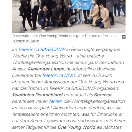
Botschafter der One Young World aus ganz Europa trafen sich
kürzlich in Berlin
Im
Telefónica BASECAMP
in Berlin tagte vergangene
Woche die One Young World – eine britische
Wohltätigkeitsorganisation mit einem ganz besonderen
Ansatz.
Alexander Lange
, hauptberuflich Business
Developer bei
Telefónica NEXT
, ist seit 2015 auch
ehrenamtlicher Ambassador der One Young World und
hat das Treffen im Telefónica BASECAMP organisiert.
Telefónica Deutschland
unterstützt als
Sponsor
bereits seit vielen
Jahren
die Wohltätigkeitsorganisation.
Im Interview spricht Alexander Lange darüber, was die
Ambassadors erreichen möchten, was für Eindrücke er
auf dem Summit gewonnen hat und was ihn im Rahmen
seiner Tätigkeit für die
One Young World
als nächstes