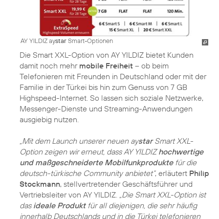
AY YILDIZ ay
star
Smart-Optionen
Die Smart XXL-Option von AY YILDIZ bietet Kunden
damit noch mehr
mobile Freiheit
– ob beim
Telefonieren mit Freunden in Deutschland oder mit der
Familie in der Türkei bis hin zum Genuss von 7 GB
Highspeed-Internet. So lassen sich soziale Netzwerke,
Messenger-Dienste und Streaming-Anwendungen
ausgiebig nutzen.
„Mit dem Launch unserer neuen ay
star
Smart XXL-
Option zeigen wir erneut, dass AY YILDIZ
hochwertige
und maßgeschneiderte Mobilfunkprodukte
für die
deutsch-türkische Community anbietet“
, erläutert
Philip
Stockmann
, stellvertretender Geschäftsführer und
Vertriebsleiter von AY YILDIZ.
„Die Smart XXL-Option ist
das
ideale Produkt
für all diejenigen, die sehr häufig
innerhalb Deutschlands und in die Türkei telefonieren