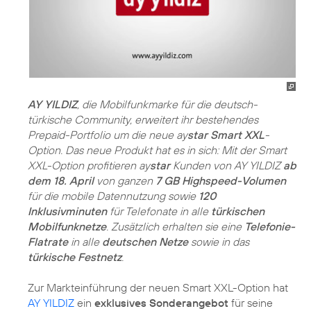
AY YILDIZ
, die Mobilfunkmarke für die deutsch-
türkische Community, erweitert ihr bestehendes
Prepaid-Portfolio um die neue ay
star Smart XXL
-
Option. Das neue Produkt hat es in sich: Mit der Smart
XXL-Option profitieren ay
star
Kunden von AY YILDIZ
ab
dem 18. April
von ganzen
7 GB Highspeed-Volumen
für die mobile Datennutzung sowie
120
Inklusivminuten
für Telefonate in alle
türkischen
Mobilfunknetze
. Zusätzlich erhalten sie eine
Telefonie-
Flatrate
in alle
deutschen Netze
sowie in das
türkische Festnetz
.
Zur Markteinführung der neuen Smart XXL-Option hat
AY YILDIZ
ein
exklusives Sonderangebot
für seine