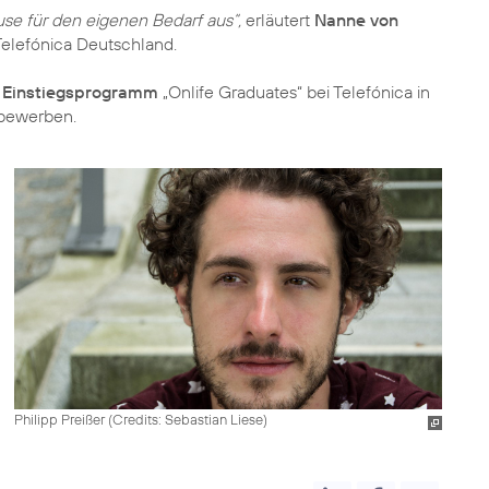
e für den eigenen Bedarf aus“,
erläutert
Nanne von
Telefónica Deutschland.
n
Einstiegsprogramm
„Onlife Graduates“ bei Telefónica in
bewerben.
Philipp Preißer (
Credits: Sebastian Liese
)