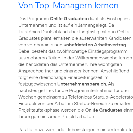
Von Top-Managern lernen
Das Programm
Onlife Graduates
dient als Einstieg ins
Unternehmen und ist auf ein Jahr angelegt. Da
Telefónica Deutschland aber langfristig mit den Onlife
Graduates plant, erhalten die auserwählten Kandidaten
von vornherein einen
unbefristeten Arbeitsvertrag
.
Dabei besteht das zwölfmonatige Einstiegsprogramm
aus mehreren Teilen: In der Willkommenswoche lernen
die Kandidaten das Unternehmen, ihre wichtigsten
Ansprechpartner und einander kennen. Anschließend
folgt eine dreimonatige Einarbeitungszeit im
festzugewiesenen
Unternehmensbereich
. Als
nächstes geht es für die Programmteilnehmer für drei
Wochen gemeinsam zu Telefónicas Startup-Accelerator W
Eindruck von der Arbeit im Startup-Bereich zu erhalte
Projektauftaktphase werden die
Onlife Graduates
einma
ihrem gemeinsamen Projekt arbeiten.
Parallel dazu wird jeder Jobeinsteiger in einem konkret