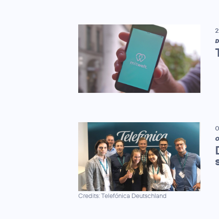
2
D
0
O
Credits: Telefónica Deutschland