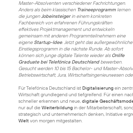
Master-Absolventen verschiedener Fachrichtungen.
Anders als beim klassischen
Traineeprogramm
lernen
die jungen
Jobeinsteiger
in einem konkreten
Fachbereich von erfahrenen Führungskräften
effektives Projektmanagement und entwickeln
gemeinsam mit anderen Programmteilnehmern eine
eigene
Startup-Idee
. Jetzt geht das außergewöhnliche
Einstiegsprogramm in die nächste Runde. Ab sofort
können sich junge digitale Talente wieder als
Onlife
Graduate bei Telefónica Deutschland
bewerben.
Gesucht werden 10 bis 15 Bachelor- und Master-Absolven
Betriebswirtschaft, Jura, Wirtschaftsingenieurwesen o
Für Telefónica Deutschland ist
Digitalisierung
ein zentr
Wirtschaft grundlegend und tiefgreifend. Für einen n
schneller erkennen und neue,
digitale Geschäftsmode
nur auf die
Weiterbildung
in der Mitarbeiterschaft, so
strategisch und unternehmerisch denken, Initiative ergr
Welt
von morgen mitgestalten.