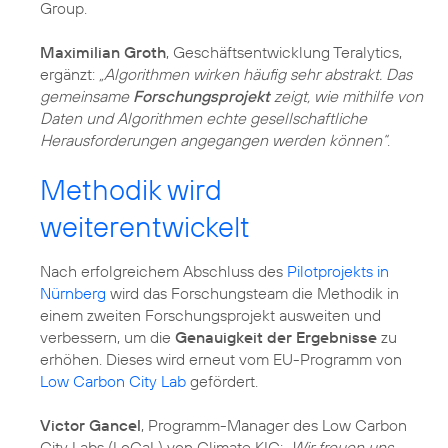
Group.
Maximilian Groth
, Geschäftsentwicklung Teralytics,
ergänzt:
„Algorithmen wirken häufig sehr abstrakt. Das
gemeinsame
Forschungsprojekt
zeigt, wie mithilfe von
Daten und Algorithmen echte gesellschaftliche
Herausforderungen angegangen werden können“
.
Methodik wird
weiterentwickelt
Nach erfolgreichem Abschluss des
Pilotprojekts in
Nürnberg
wird das Forschungsteam die Methodik in
einem zweiten Forschungsprojekt ausweiten und
verbessern, um die
Genauigkeit der Ergebnisse
zu
erhöhen. Dieses wird erneut vom EU-Programm von
Low Carbon City Lab
gefördert.
Victor Gancel
, Programm-Manager des Low Carbon
City Labs (LoCaL) von Climate KIC:
„Wir freuen uns,