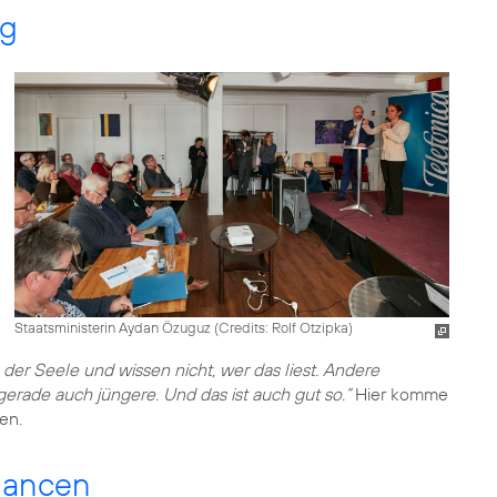
ng
Staatsministerin Aydan Özuguz (
Credits: Rolf Otzipka
)
 der Seele und wissen nicht, wer das liest. Andere
rade auch jüngere. Und das ist auch gut so.“
Hier komme
en.
Chancen