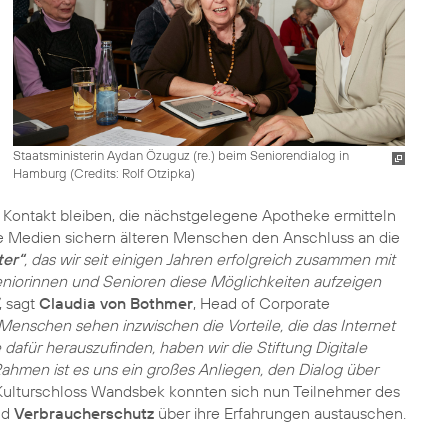
Staatsministerin Aydan Özuguz (re.) beim Seniorendialog in
Hamburg (
Credits: Rolf Otzipka
)
n Kontakt bleiben, die nächstgelegene Apotheke ermitteln
gitale Medien sichern älteren Menschen den Anschluss an die
ter“
, das wir seit einigen Jahren erfolgreich zusammen mit
niorinnen und Senioren diese Möglichkeiten aufzeigen
, sagt
Claudia von Bothmer
, Head of Corporate
e Menschen sehen inzwischen die Vorteile, die das Internet
 dafür herauszufinden, haben wir die Stiftung Digitale
Rahmen ist es uns ein großes Anliegen, den Dialog über
ulturschloss Wandsbek konnten sich nun Teilnehmer des
nd
Verbraucherschutz
über ihre Erfahrungen austauschen.