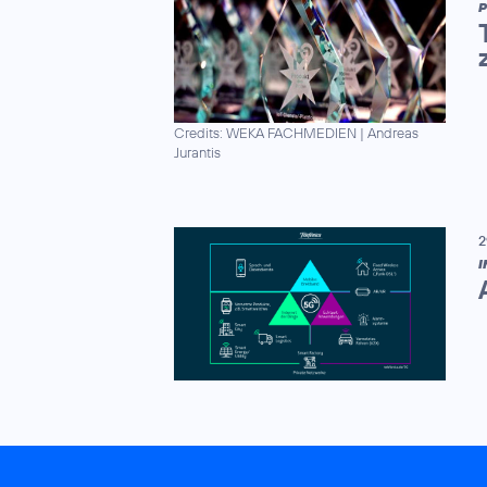
P
Credits: WEKA FACHMEDIEN
|
Andreas
Jurantis
2
I