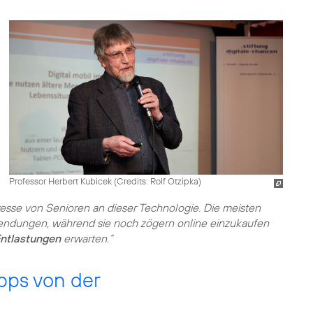
Professor Herbert Kubicek (
Credits: Rolf Otzipka
)
eresse von Senioren an dieser Technologie. Die meisten
endungen, während sie noch zögern online einzukaufen
ntlastungen
erwarten.“
pps von der