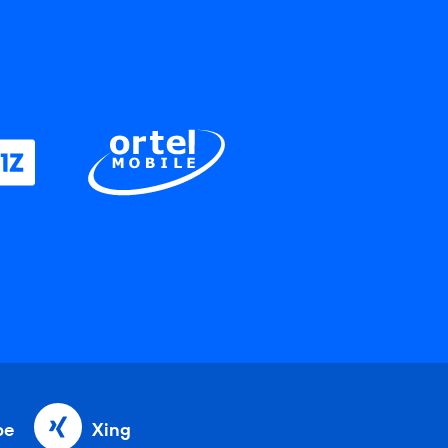
be
Xing