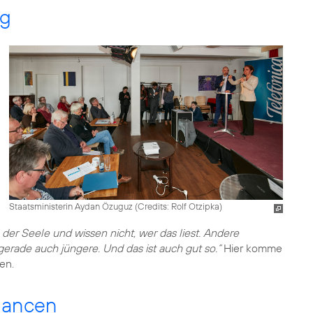
ng
Staatsministerin Aydan Özuguz (
Credits: Rolf Otzipka
)
 der Seele und wissen nicht, wer das liest. Andere
rade auch jüngere. Und das ist auch gut so.“
Hier komme
en.
Chancen