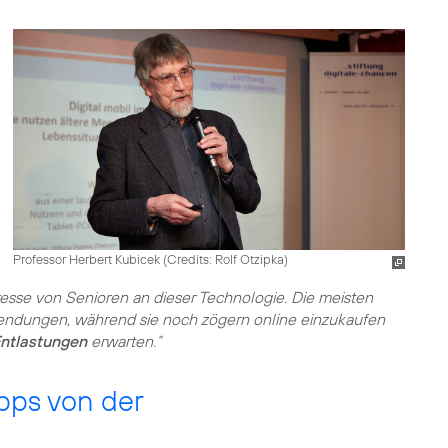
Professor Herbert Kubicek (
Credits: Rolf Otzipka
)
eresse von Senioren an dieser Technologie. Die meisten
endungen, während sie noch zögern online einzukaufen
ntlastungen
erwarten.“
pps von der