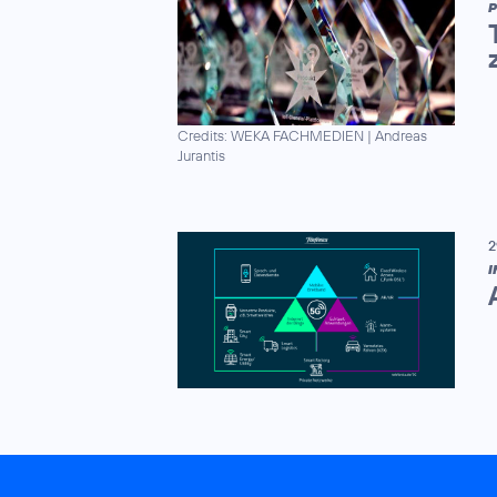
P
Credits: WEKA FACHMEDIEN
|
Andreas
Jurantis
2
I