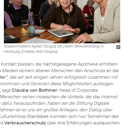
Staatsministerin Aydan Özuguz (re.) beim Seniorendialog in
Hamburg (
Credits: Rolf Otzipka
)
n Kontakt bleiben, die nächstgelegene Apotheke ermitteln
gitale Medien sichern älteren Menschen den Anschluss an die
ter“
, das wir seit einigen Jahren erfolgreich zusammen mit
niorinnen und Senioren diese Möglichkeiten aufzeigen
, sagt
Claudia von Bothmer
, Head of Corporate
e Menschen sehen inzwischen die Vorteile, die das Internet
 dafür herauszufinden, haben wir die Stiftung Digitale
Rahmen ist es uns ein großes Anliegen, den Dialog über
ulturschloss Wandsbek konnten sich nun Teilnehmer des
nd
Verbraucherschutz
über ihre Erfahrungen austauschen.