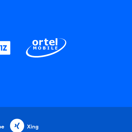
be
Xing