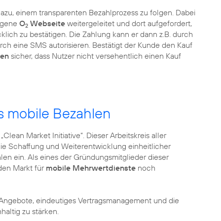
r dazu, einem transparenten Bezahlprozess zu folgen. Dabei
eigene
O
Webseite
weitergeleitet und dort aufgefordert,
2
ich zu bestätigen. Die Zahlung kann er dann z.B. durch
rch eine SMS autorisieren. Bestätigt der Kunde den Kauf
ren
sicher, dass Nutzer nicht versehentlich einen Kauf
s mobile Bezahlen
lean Market Initiative“. Dieser Arbeitskreis aller
die Schaffung und Weiterentwicklung einheitlicher
n ein. Als eines der Gründungsmitglieder dieser
 den Markt für
mobile Mehrwertdienste
noch
Angebote, eindeutiges Vertragsmanagement und die
altig zu stärken.