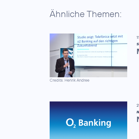
Ähnliche Themen:
1
S
Credits: Henrik Andree
2
N