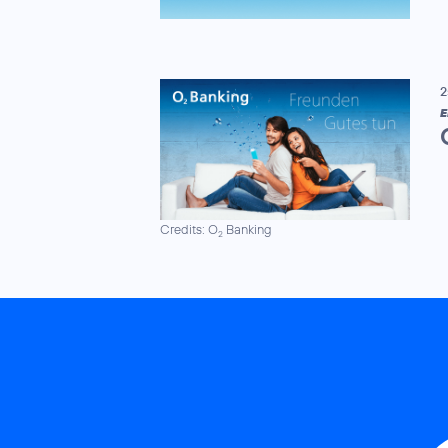
2
E
Credits: O
Banking
2