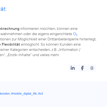
ät:
unkrechnung
informieren möchten, können eine
wahrnehmen oder die eigens eingerichtete
O
2
ionen zur Möglichkeit einer Drittanbietersperre hinterlegt,
Flexibilität
ermöglicht: So können Kunden eine
elner Kategorien entscheiden, z.B. „Information /
en“, „Erotik-Inhalte“ und vieles mehr.
tkunden
,
#mobile_digital_life
,
#o2