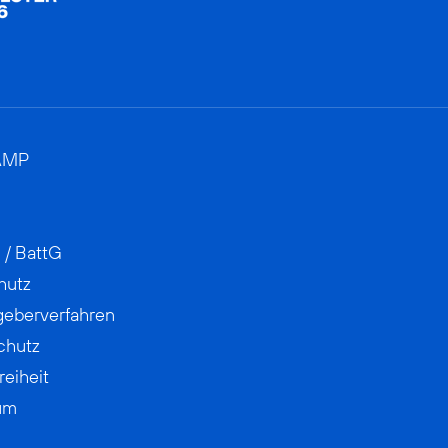
AMP
 / BattG
hutz
geberverfahren
chutz
reiheit
um