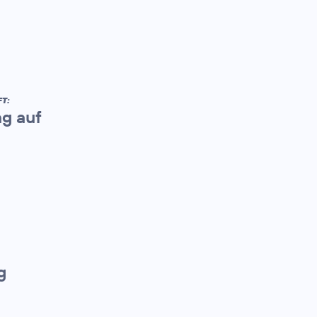
T:
ng auf
g