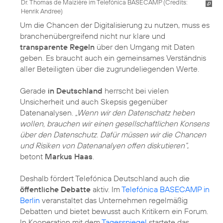
Dr. Thomas de Maizière im Telefónica BASECAMP (
Credits:
Henrik Andree
)
Um die Chancen der Digitalisierung zu nutzen, muss es
branchenübergreifend nicht nur klare und
transparente Regeln
über den Umgang mit Daten
geben. Es braucht auch ein gemeinsames Verständnis
aller Beteiligten über die zugrundeliegenden Werte.
Gerade
in Deutschland
herrscht bei vielen
Unsicherheit und auch Skepsis gegenüber
Datenanalysen.
„Wenn wir den Datenschatz heben
wollen, brauchen wir einen gesellschaftlichen Konsens
über den Datenschutz. Dafür müssen wir die Chancen
und Risiken von Datenanalyen offen diskutieren“
,
betont
Markus Haas
.
Deshalb fördert Telefónica Deutschland auch die
öffentliche Debatte
aktiv. Im
Telefónica BASECAMP in
Berlin
veranstaltet das Unternehmen regelmäßig
Debatten und bietet bewusst auch Kritikern ein Forum.
In Kooperation mit dem
Tagesspiegel
startete das