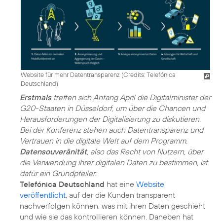
Website für mehr Datentransparenz (
Credits: Telefónica
Deutschland
)
Erstmals
treffen sich Anfang April die Digitalminister der
G20-Staaten in Düsseldorf, um über die Chancen und
Herausforderungen der Digitalisierung zu diskutieren.
Bei der Konferenz stehen auch Datentransparenz und
Vertrauen in die digitale Welt auf dem Programm.
Datensouveränität
, also das Recht von Nutzern, über
die Verwendung ihrer digitalen Daten zu bestimmen, ist
dafür ein Grundpfeiler.
Telefónica Deutschland
hat eine
Website
veröffentlicht
, auf der die Kunden transparent
nachverfolgen können, was mit ihren Daten geschieht
und wie sie das kontrollieren können. Daneben hat