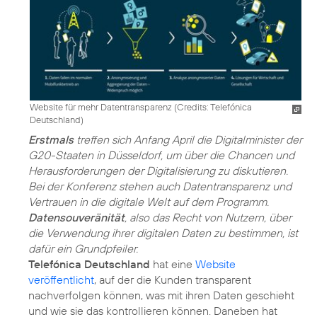
Website für mehr Datentransparenz (
Credits: Telefónica
Deutschland
)
Erstmals
treffen sich Anfang April die Digitalminister der
G20-Staaten in Düsseldorf, um über die Chancen und
Herausforderungen der Digitalisierung zu diskutieren.
Bei der Konferenz stehen auch Datentransparenz und
Vertrauen in die digitale Welt auf dem Programm.
Datensouveränität
, also das Recht von Nutzern, über
die Verwendung ihrer digitalen Daten zu bestimmen, ist
dafür ein Grundpfeiler.
Telefónica Deutschland
hat eine
Website
veröffentlicht
, auf der die Kunden transparent
nachverfolgen können, was mit ihren Daten geschieht
und wie sie das kontrollieren können. Daneben hat