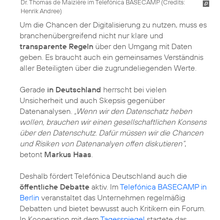
Dr. Thomas de Maizière im Telefónica BASECAMP (
Credits:
Henrik Andree
)
Um die Chancen der Digitalisierung zu nutzen, muss es
branchenübergreifend nicht nur klare und
transparente Regeln
über den Umgang mit Daten
geben. Es braucht auch ein gemeinsames Verständnis
aller Beteiligten über die zugrundeliegenden Werte.
Gerade
in Deutschland
herrscht bei vielen
Unsicherheit und auch Skepsis gegenüber
Datenanalysen.
„Wenn wir den Datenschatz heben
wollen, brauchen wir einen gesellschaftlichen Konsens
über den Datenschutz. Dafür müssen wir die Chancen
und Risiken von Datenanalyen offen diskutieren“
,
betont
Markus Haas
.
Deshalb fördert Telefónica Deutschland auch die
öffentliche Debatte
aktiv. Im
Telefónica BASECAMP in
Berlin
veranstaltet das Unternehmen regelmäßig
Debatten und bietet bewusst auch Kritikern ein Forum.
In Kooperation mit dem
Tagesspiegel
startete das