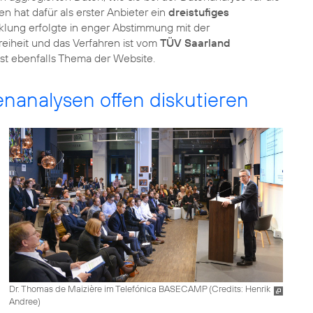
hat dafür als erster Anbieter ein
dreistufiges
klung erfolgte in enger Abstimmung mit der
eiheit und das Verfahren ist vom
TÜV Saarland
ist ebenfalls Thema der Website.
nanalysen offen diskutieren
Dr. Thomas de Maizière im Telefónica BASECAMP (
Credits: Henrik
Andree
)