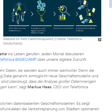
Website für mehr Datentransparenz (
Credits: Telefónica
Deutschland
)
atte
ins Leben gerufen. Jeden Monat diskutieren
elefónica BASECAMP
über unsere digitale Zukunft.
hr Daten, sie werden auch immer wertvoller. Denn die
g Data genannt, ermöglicht neue Geschäftsmodelle und
r sind überzeugt, dass die Analyse großer Datenmengen
ngen kann“
, sagt
Markus Haas
, CEO von Telefónica
 solchen datenbasierten Geschäftsmodellen. Es zeigt
bilfunkdaten die Verkehrsplanung von Städten optimieren