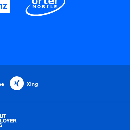
be
Xing