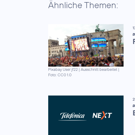
Ähnliche Themen:
1
D
Pixabay User jf22 | Ausschnitt bearbeitet
|
Foto: CC0 1.0
2
D