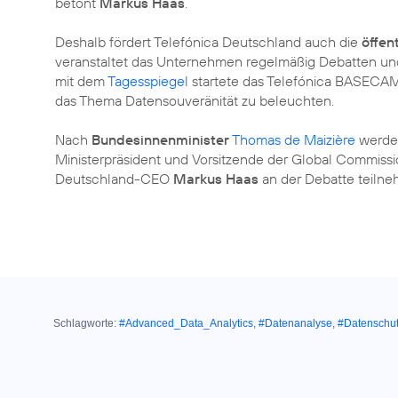
betont
Markus Haas
.
Deshalb fördert Telefónica Deutschland auch die
öffen
veranstaltet das Unternehmen regelmäßig Debatten und 
mit dem
Tagesspiegel
startete das Telefónica BASECAM
das Thema Datensouveränität zu beleuchten.
Nach
Bundesinnenminister
Thomas de Maizière
werde
Ministerpräsident und Vorsitzende der Global Commiss
Deutschland-CEO
Markus Haas
an der Debatte teilne
Schlagworte:
#Advanced_Data_Analytics
,
#Datenanalyse
,
#Datenschu