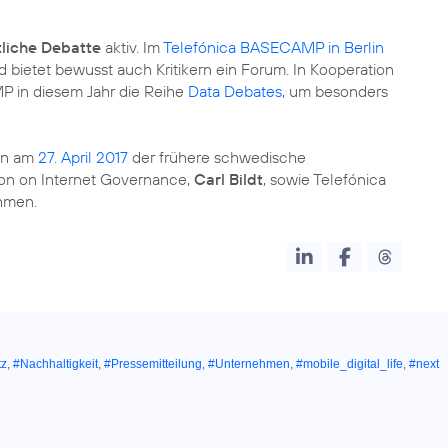
tliche Debatte
aktiv. Im
Telefónica BASECAMP in Berlin
bietet bewusst auch Kritikern ein Forum. In Kooperation
P in diesem Jahr die Reihe
Data Debates
, um besonders
n am
27. April 2017
der frühere schwedische
ion on Internet Governance,
Carl Bildt
, sowie Telefónica
hmen.
tz
,
#Nachhaltigkeit
,
#Pressemitteilung
,
#Unternehmen
,
#mobile_digital_life
,
#next