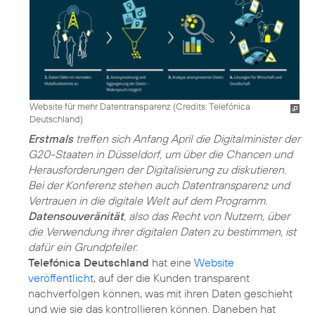
Website für mehr Datentransparenz (
Credits: Telefónica
Deutschland
)
Erstmals
treffen sich Anfang April die Digitalminister der
G20-Staaten in Düsseldorf, um über die Chancen und
Herausforderungen der Digitalisierung zu diskutieren.
Bei der Konferenz stehen auch Datentransparenz und
Vertrauen in die digitale Welt auf dem Programm.
Datensouveränität
, also das Recht von Nutzern, über
die Verwendung ihrer digitalen Daten zu bestimmen, ist
dafür ein Grundpfeiler.
Telefónica Deutschland
hat eine
Website
veröffentlicht
, auf der die Kunden transparent
nachverfolgen können, was mit ihren Daten geschieht
und wie sie das kontrollieren können. Daneben hat