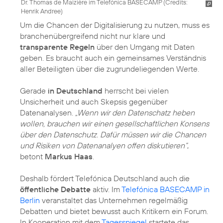
Dr. Thomas de Maizière im Telefónica BASECAMP (
Credits:
Henrik Andree
)
Um die Chancen der Digitalisierung zu nutzen, muss es
branchenübergreifend nicht nur klare und
transparente Regeln
über den Umgang mit Daten
geben. Es braucht auch ein gemeinsames Verständnis
aller Beteiligten über die zugrundeliegenden Werte.
Gerade
in Deutschland
herrscht bei vielen
Unsicherheit und auch Skepsis gegenüber
Datenanalysen.
„Wenn wir den Datenschatz heben
wollen, brauchen wir einen gesellschaftlichen Konsens
über den Datenschutz. Dafür müssen wir die Chancen
und Risiken von Datenanalyen offen diskutieren“
,
betont
Markus Haas
.
Deshalb fördert Telefónica Deutschland auch die
öffentliche Debatte
aktiv. Im
Telefónica BASECAMP in
Berlin
veranstaltet das Unternehmen regelmäßig
Debatten und bietet bewusst auch Kritikern ein Forum.
In Kooperation mit dem
Tagesspiegel
startete das