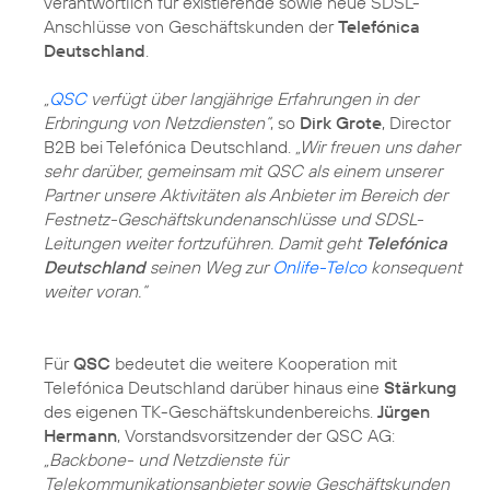
verantwortlich für existierende sowie neue SDSL-
Anschlüsse von Geschäftskunden der
Telefónica
Deutschland
.
„
QSC
verfügt über langjährige Erfahrungen in der
Erbringung von Netzdiensten“
, so
Dirk Grote
, Director
B2B bei Telefónica Deutschland.
„Wir freuen uns daher
sehr darüber, gemeinsam mit QSC als einem unserer
Partner unsere Aktivitäten als Anbieter im Bereich der
Festnetz-Geschäftskundenanschlüsse und SDSL-
Leitungen weiter fortzuführen. Damit geht
Telefónica
Deutschland
seinen Weg zur
Onlife-Telco
konsequent
weiter voran.“
Für
QSC
bedeutet die weitere Kooperation mit
Telefónica Deutschland darüber hinaus eine
Stärkung
des eigenen TK-Geschäftskundenbereichs.
Jürgen
Hermann
, Vorstandsvorsitzender der QSC AG:
„Backbone- und Netzdienste für
Telekommunikationsanbieter sowie Geschäftskunden