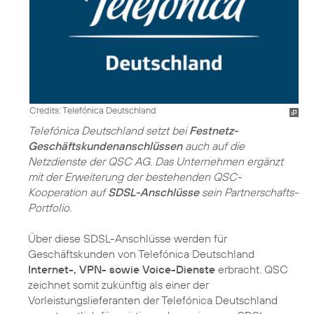
Credits: Telefónica Deutschland
Telefónica Deutschland setzt bei
Festnetz-
Geschäftskundenanschlüssen
auch auf die
Netzdienste der QSC AG. Das Unternehmen ergänzt
mit der Erweiterung der bestehenden QSC-
Kooperation auf
SDSL-Anschlüsse
sein Partnerschafts-
Portfolio.
Über diese SDSL-Anschlüsse werden für
Geschäftskunden von Telefónica Deutschland
Internet-, VPN- sowie Voice-Dienste
erbracht. QSC
zeichnet somit zukünftig als einer der
Vorleistungslieferanten der Telefónica Deutschland