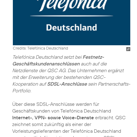
Credits: Telefónica Deutschland
Telefónica Deutschland setzt bei
Festnetz-
Geschäftskundenanschlüssen
auch auf die
Netzdienste der QSC AG. Das Unternehmen ergänzt
mit der Erweiterung der bestehenden QSC-
Kooperation auf
SDSL-Anschlüsse
sein Partnerschafts-
Portfolio.
Über diese SDSL-Anschlüsse werden für
Geschäftskunden von Telefónica Deutschland
Internet-, VPN- sowie Voice-Dienste
erbracht. QSC
zeichnet somit zukünftig als einer der
Vorleistungslieferanten der Telefónica Deutschland