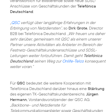
verantwortlich für existierende sowie neue SDSL-
Anschlüsse von Geschäftskunden der
Telefónica
Deutschland
.
„
QSC
verfügt über langjährige Erfahrungen in der
Erbringung von Netzdiensten“
, so
Dirk Grote
, Director
B2B bei Telefónica Deutschland.
„Wir freuen uns daher
sehr darüber, gemeinsam mit QSC als einem unserer
Partner unsere Aktivitäten als Anbieter im Bereich der
Festnetz-Geschäftskundenanschlüsse und SDSL-
Leitungen weiter fortzuführen. Damit geht
Telefónica
Deutschland
seinen Weg zur
Onlife-Telco
konsequent
weiter voran.“
Für
QSC
bedeutet die weitere Kooperation mit
Telefónica Deutschland darüber hinaus eine
Stärkung
des eigenen TK-Geschäftskundenbereichs.
Jürgen
Hermann
, Vorstandsvorsitzender der QSC AG:
„Backbone- und Netzdienste für
Telekommunikationsanbieter sowie Geschäftskunden