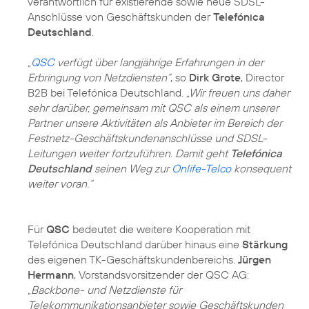
verantwortlich für existierende sowie neue SDSL-
Anschlüsse von Geschäftskunden der
Telefónica
Deutschland
.
„
QSC
verfügt über langjährige Erfahrungen in der
Erbringung von Netzdiensten“
, so
Dirk Grote
, Director
B2B bei Telefónica Deutschland.
„Wir freuen uns daher
sehr darüber, gemeinsam mit QSC als einem unserer
Partner unsere Aktivitäten als Anbieter im Bereich der
Festnetz-Geschäftskundenanschlüsse und SDSL-
Leitungen weiter fortzuführen. Damit geht
Telefónica
Deutschland
seinen Weg zur
Onlife-Telco
konsequent
weiter voran.“
Für
QSC
bedeutet die weitere Kooperation mit
Telefónica Deutschland darüber hinaus eine
Stärkung
des eigenen TK-Geschäftskundenbereichs.
Jürgen
Hermann
, Vorstandsvorsitzender der QSC AG:
„Backbone- und Netzdienste für
Telekommunikationsanbieter sowie Geschäftskunden