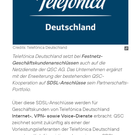
Credits: Telefónica Deutschland
Telefónica Deutschland setzt bei
Festnetz-
Geschäftskundenanschlüssen
auch auf die
Netzdienste der QSC AG. Das Unternehmen ergänzt
mit der Erweiterung der bestehenden QSC-
Kooperation auf
SDSL-Anschlüsse
sein Partnerschafts-
Portfolio.
Über diese SDSL-Anschlüsse werden für
Geschäftskunden von Telefónica Deutschland
Internet-, VPN- sowie Voice-Dienste
erbracht. QSC
zeichnet somit zukünftig als einer der
Vorleistungslieferanten der Telefónica Deutschland