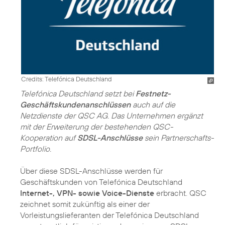
Credits: Telefónica Deutschland
Telefónica Deutschland setzt bei
Festnetz-
Geschäftskundenanschlüssen
auch auf die
Netzdienste der QSC AG. Das Unternehmen ergänzt
mit der Erweiterung der bestehenden QSC-
Kooperation auf
SDSL-Anschlüsse
sein Partnerschafts-
Portfolio.
Über diese SDSL-Anschlüsse werden für
Geschäftskunden von Telefónica Deutschland
Internet-, VPN- sowie Voice-Dienste
erbracht. QSC
zeichnet somit zukünftig als einer der
Vorleistungslieferanten der Telefónica Deutschland