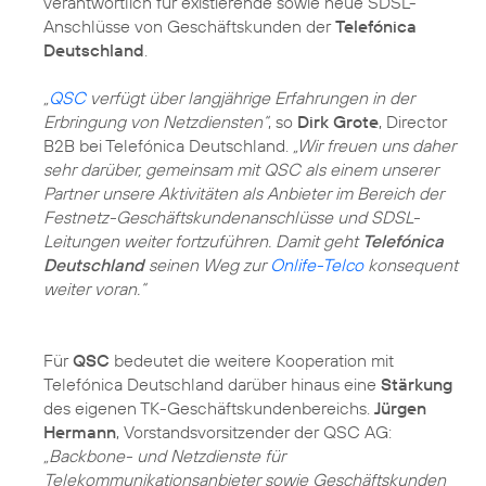
verantwortlich für existierende sowie neue SDSL-
Anschlüsse von Geschäftskunden der
Telefónica
Deutschland
.
„
QSC
verfügt über langjährige Erfahrungen in der
Erbringung von Netzdiensten“
, so
Dirk Grote
, Director
B2B bei Telefónica Deutschland.
„Wir freuen uns daher
sehr darüber, gemeinsam mit QSC als einem unserer
Partner unsere Aktivitäten als Anbieter im Bereich der
Festnetz-Geschäftskundenanschlüsse und SDSL-
Leitungen weiter fortzuführen. Damit geht
Telefónica
Deutschland
seinen Weg zur
Onlife-Telco
konsequent
weiter voran.“
Für
QSC
bedeutet die weitere Kooperation mit
Telefónica Deutschland darüber hinaus eine
Stärkung
des eigenen TK-Geschäftskundenbereichs.
Jürgen
Hermann
, Vorstandsvorsitzender der QSC AG:
„Backbone- und Netzdienste für
Telekommunikationsanbieter sowie Geschäftskunden