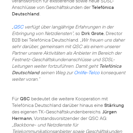
verantwortlich für existierende sowie neue SDSL-
Anschlüsse von Geschäftskunden der
Telefónica
Deutschland
.
„
QSC
verfügt über langjährige Erfahrungen in der
Erbringung von Netzdiensten“
, so
Dirk Grote
, Director
B2B bei Telefónica Deutschland.
„Wir freuen uns daher
sehr darüber, gemeinsam mit QSC als einem unserer
Partner unsere Aktivitäten als Anbieter im Bereich der
Festnetz-Geschäftskundenanschlüsse und SDSL-
Leitungen weiter fortzuführen. Damit geht
Telefónica
Deutschland
seinen Weg zur
Onlife-Telco
konsequent
weiter voran.“
Für
QSC
bedeutet die weitere Kooperation mit
Telefónica Deutschland darüber hinaus eine
Stärkung
des eigenen TK-Geschäftskundenbereichs.
Jürgen
Hermann
, Vorstandsvorsitzender der QSC AG:
„Backbone- und Netzdienste für
Telekommunikationsanbieter sowie Geschäftskunden