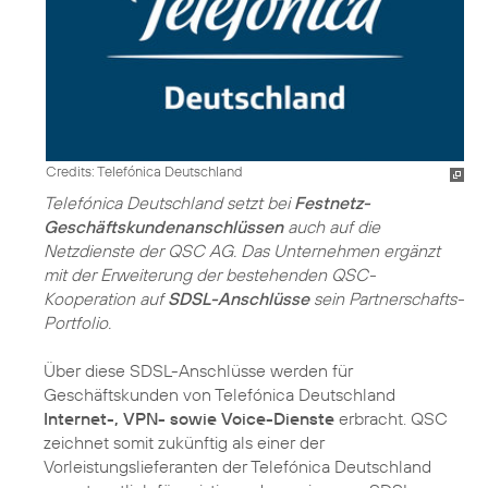
Credits: Telefónica Deutschland
Telefónica Deutschland setzt bei
Festnetz-
Geschäftskundenanschlüssen
auch auf die
Netzdienste der QSC AG. Das Unternehmen ergänzt
mit der Erweiterung der bestehenden QSC-
Kooperation auf
SDSL-Anschlüsse
sein Partnerschafts-
Portfolio.
Über diese SDSL-Anschlüsse werden für
Geschäftskunden von Telefónica Deutschland
Internet-, VPN- sowie Voice-Dienste
erbracht. QSC
zeichnet somit zukünftig als einer der
Vorleistungslieferanten der Telefónica Deutschland