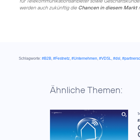
für Telekommunikationsanbieter sowie Geschäftskunde
werden auch zukünftig die
Chancen in diesem Markt
n
Schlagworte:
#B2B
,
#Festnetz
,
#Unternehmen
,
#VDSL
,
#dsl
,
#partners
Ähnliche Themen:
1
E