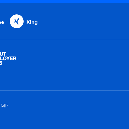
be
Xing
AMP