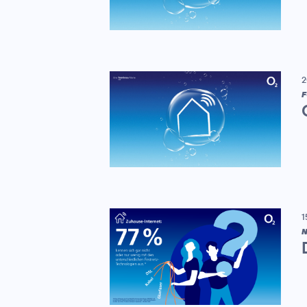
2
F
1
N