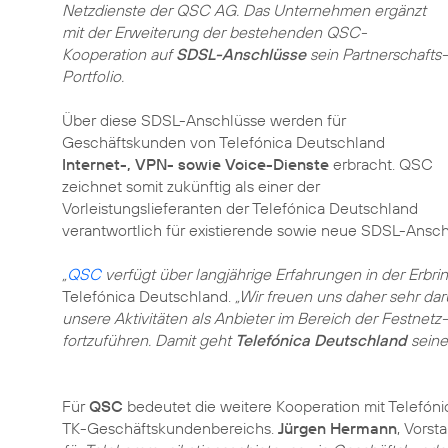
Netzdienste der QSC AG. Das Unternehmen ergänzt
mit der Erweiterung der bestehenden QSC-
Kooperation auf
SDSL-Anschlüsse
sein Partnerschafts-
Portfolio.
Über diese SDSL-Anschlüsse werden für
Geschäftskunden von Telefónica Deutschland
Internet-, VPN- sowie Voice-Dienste
erbracht. QSC
zeichnet somit zukünftig als einer der
Vorleistungslieferanten der Telefónica Deutschland
verantwortlich für existierende sowie neue SDSL-Ans
„
QSC
verfügt über langjährige Erfahrungen in der Erbr
Telefónica Deutschland.
„Wir freuen uns daher sehr da
unsere Aktivitäten als Anbieter im Bereich der Festn
fortzuführen. Damit geht
Telefónica Deutschland
sein
Für
QSC
bedeutet die weitere Kooperation mit Telefón
TK-Geschäftskundenbereichs.
Jürgen Hermann
, Vors