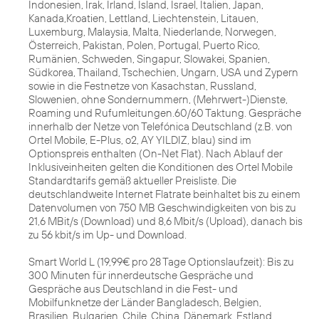
Indonesien, Irak, Irland, Island, Israel, Italien, Japan,
Kanada,Kroatien, Lettland, Liechtenstein, Litauen,
Luxemburg, Malaysia, Malta, Niederlande, Norwegen,
Österreich, Pakistan, Polen, Portugal, Puerto Rico,
Rumänien, Schweden, Singapur, Slowakei, Spanien,
Südkorea, Thailand, Tschechien, Ungarn, USA und Zypern
sowie in die Festnetze von Kasachstan, Russland,
Slowenien, ohne Sondernummern, (Mehrwert-)Dienste,
Roaming und Rufumleitungen.60/60 Taktung. Gespräche
innerhalb der Netze von Telefónica Deutschland (z.B. von
Ortel Mobile, E-Plus, o2, AY YILDIZ, blau) sind im
Optionspreis enthalten (On-Net Flat). Nach Ablauf der
Inklusiveinheiten gelten die Konditionen des Ortel Mobile
Standardtarifs gemäß aktueller Preisliste. Die
deutschlandweite Internet Flatrate beinhaltet bis zu einem
Datenvolumen von 750 MB Geschwindigkeiten von bis zu
21,6 MBit/s (Download) und 8,6 Mbit/s (Upload), danach bis
zu 56 kbit/s im Up- und Download.
Smart World L (19,99€ pro 28 Tage Optionslaufzeit): Bis zu
300 Minuten für innerdeutsche Gespräche und
Gespräche aus Deutschland in die Fest- und
Mobilfunknetze der Länder Bangladesch, Belgien,
Brasilien, Bulgarien, Chile, China, Dänemark, Estland,