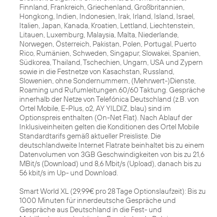
Finnland, Frankreich, Griechenland, Großbritannien,
Hongkong, Indien, Indonesien, Irak, Irland, Island, Israel,
Italien, Japan, Kanada, Kroatien, Lettland, Liechtenstein,
Litauen, Luxemburg, Malaysia, Malta, Niederlande,
Norwegen, Österreich, Pakistan, Polen, Portugal, Puerto
Rico, Rumänien, Schweden, Singapur, Slowakei, Spanien,
Südkorea, Thailand, Tschechien, Ungarn, USA und Zypern
sowie in die Festnetze von Kasachstan, Russland,
Slowenien, ohne Sondernummern, (Mehrwert-)Dienste,
Roaming und Rufumleitungen.60/60 Taktung. Gespräche
innerhalb der Netze von Telefónica Deutschland (z.B. von
Ortel Mobile, E-Plus, o2, AY YILDIZ, blau) sind im
Optionspreis enthalten (On-Net Flat). Nach Ablauf der
Inklusiveinheiten gelten die Konditionen des Ortel Mobile
Standardtarifs gemäß aktueller Preisliste. Die
deutschlandweite Internet Flatrate beinhaltet bis zu einem
Datenvolumen von 3GB Geschwindigkeiten von bis zu 21,6
MBit/s (Download) und 8,6 Mbit/s (Upload), danach bis zu
56 kbit/s im Up- und Download.
Smart World XL (29,99€ pro 28 Tage Optionslaufzeit): Bis zu
1000 Minuten für innerdeutsche Gespräche und
Gespräche aus Deutschland in die Fest- und