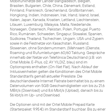
Mobilfunknetze der Länder Bangladesch, Belgien,
Brasilien, Bulgarien, Chile, China, Dänemark, Estland,
Finnland, Frankreich, Griechenland, Großbritannien,
Hongkong, Indien, Indonesien, Irak, Irland, Island, Israel,
Italien, Japan, Kanada, Kroatien, Lettland, Liechtenstein,
Litauen, Luxemburg, Malaysia, Malta, Niederlande,
Norwegen, Österreich, Pakistan, Polen, Portugal, Puerto
Rico, Rumänien, Schweden, Singapur, Slowakei, Spanien,
Südkorea, Thailand, Tschechien, Ungarn, USA und Zypern
sowie in die Festnetze von Kasachstan, Russland,
Slowenien, ohne Sondernummern, (Mehrwert-)Dienste,
Roaming und Rufumleitungen.60/60 Taktung. Gespräche
innerhalb der Netze von Telefónica Deutschland (z.B. von
Ortel Mobile, E-Plus, o2, AY YILDIZ, blau) sind im
Optionspreis enthalten (On-Net Flat). Nach Ablauf der
Inklusiveinheiten gelten die Konditionen des Ortel Mobile
Standardtarifs gemäß aktueller Preisliste. Die
deutschlandweite Internet Flatrate beinhaltet bis zu einem
Datenvolumen von 5GB Geschwindigkeiten von bis zu 21,6
MBit/s (Download) und 8,6 Mbit/s (Upload), danach bis zu
56 kbit/s im Up- und Download.
Die Optionen sind mit der Ortel Mobile Prepaid Karte
(Starterpaket: 9,95 €) im Standardtarif buchbar. Bis zu einer