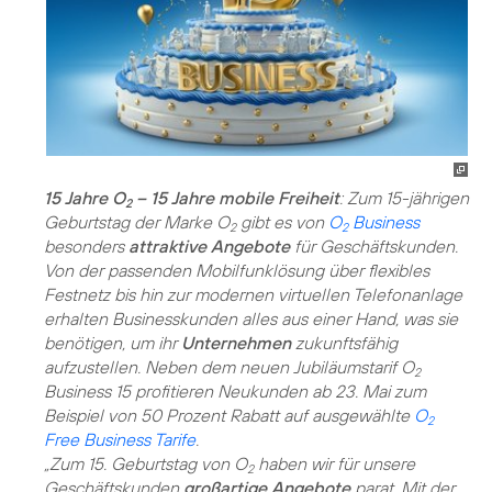
15 Jahre O
– 15 Jahre mobile Freiheit
: Zum 15-jährigen
2
Geburtstag der Marke O
gibt es von
O
Business
2
2
besonders
attraktive Angebote
für Geschäftskunden.
Von der passenden Mobilfunklösung über flexibles
Festnetz bis hin zur modernen virtuellen Telefonanlage
erhalten Businesskunden alles aus einer Hand, was sie
benötigen, um ihr
Unternehmen
zukunftsfähig
aufzustellen. Neben dem neuen Jubiläumstarif O
2
Business 15 profitieren Neukunden ab 23. Mai zum
Beispiel von 50 Prozent Rabatt auf ausgewählte
O
2
Free Business Tarife
.
„Zum 15. Geburtstag von O
haben wir für unsere
2
Geschäftskunden
großartige Angebote
parat. Mit der