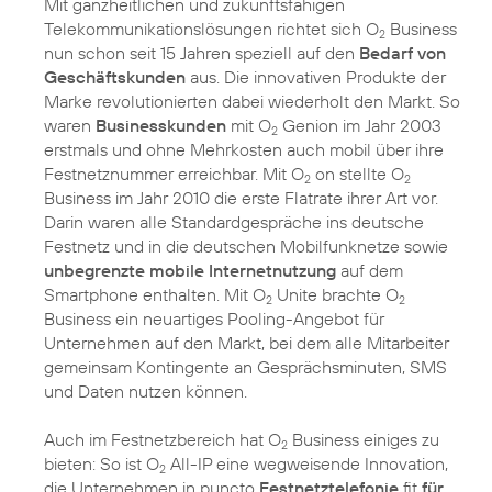
Mit ganzheitlichen und zukunftsfähigen
Telekommunikationslösungen richtet sich O
Business
2
nun schon seit 15 Jahren speziell auf den
Bedarf von
Geschäftskunden
aus. Die innovativen Produkte der
Marke revolutionierten dabei wiederholt den Markt. So
waren
Businesskunden
mit O
Genion im Jahr 2003
2
erstmals und ohne Mehrkosten auch mobil über ihre
Festnetznummer erreichbar. Mit O
on stellte O
2
2
Business im Jahr 2010 die erste Flatrate ihrer Art vor.
Darin waren alle Standardgespräche ins deutsche
Festnetz und in die deutschen Mobilfunknetze sowie
unbegrenzte mobile Internetnutzung
auf dem
Smartphone enthalten. Mit O
Unite brachte O
2
2
Business ein neuartiges Pooling-Angebot für
Unternehmen auf den Markt, bei dem alle Mitarbeiter
gemeinsam Kontingente an Gesprächsminuten, SMS
und Daten nutzen können.
Auch im Festnetzbereich hat O
Business einiges zu
2
bieten: So ist O
All-IP eine wegweisende Innovation,
2
die Unternehmen in puncto
Festnetztelefonie
fit
für