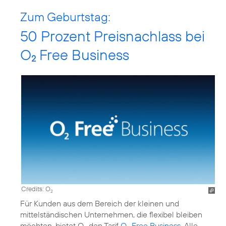
Zum Geburtstag:
50 Prozent Preisnachlass bei
O
Free Business
2
Credits: O
2
Für Kunden aus dem Bereich der kleinen und
mittelständischen Unternehmen, die flexibel bleiben
möchten, bietet O
den Tarif
O
Free Business
. Alle