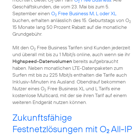
2
2
Geschäftskunden, die vom 23. Mai bis zum 5.
September einen
O
Free Business M, L oder XL
2
buchen, erhalten anlässlich des 15. Geburtstags von O
2
15 Monate lang 50 Prozent Rabatt auf die monatliche
Grundgebühr.
Mit den O
Free Business Tarifen sind Kunden jederzeit
2
und überall mit bis zu 1 Mbit/s online, auch wenn sie ihr
Highspeed-Datenvolumen
bereits aufgebraucht
haben. Neben monatlichen LTE-Datenpaketen zum
Surfen mit bis zu 225 Mbit/s enthalten die Tarife auch
Inklusiv-Minuten ins Ausland. Obendrauf bekommen
Nutzer eines O
Free Business XL und L Tarifs eine
2
kostenlose Multicard, mit der sie ihren Tarif auf einem
weiteren Endgerät nutzen können.
Zukunftsfähige
Festnetzlösungen mit O
All-IP
2