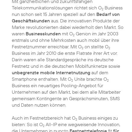
Mit ganzheitlichen und zukunftsfähigen
Telekommunikationslösungen richtet sich O
Business
2
nun schon seit 15 Jahren speziell auf den
Bedarf von
Geschäftskunden
aus. Die innovativen Produkte der
Marke revolutionierten dabei wiederholt den Markt. So
waren
Businesskunden
mit O
Genion im Jahr 2003
2
erstmals und ohne Mehrkosten auch mobil über ihre
Festnetznummer erreichbar. Mit O
on stellte O
2
2
Business im Jahr 2010 die erste Flatrate ihrer Art vor.
Darin waren alle Standardgespräche ins deutsche
Festnetz und in die deutschen Mobilfunknetze sowie
unbegrenzte mobile Internetnutzung
auf dem
Smartphone enthalten. Mit O
Unite brachte O
2
2
Business ein neuartiges Pooling-Angebot für
Unternehmen auf den Markt, bei dem alle Mitarbeiter
gemeinsam Kontingente an Gesprächsminuten, SMS
und Daten nutzen können.
Auch im Festnetzbereich hat O
Business einiges zu
2
bieten: So ist O
All-IP eine wegweisende Innovation,
2
die Unternehmen in puncto
Festnetztelefonie
fit
für