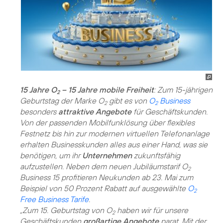
15 Jahre O
– 15 Jahre mobile Freiheit
: Zum 15-jährigen
2
Geburtstag der Marke O
gibt es von
O
Business
2
2
besonders
attraktive Angebote
für Geschäftskunden.
Von der passenden Mobilfunklösung über flexibles
Festnetz bis hin zur modernen virtuellen Telefonanlage
erhalten Businesskunden alles aus einer Hand, was sie
benötigen, um ihr
Unternehmen
zukunftsfähig
aufzustellen. Neben dem neuen Jubiläumstarif O
2
Business 15 profitieren Neukunden ab 23. Mai zum
Beispiel von 50 Prozent Rabatt auf ausgewählte
O
2
Free Business Tarife
.
„Zum 15. Geburtstag von O
haben wir für unsere
2
Geschäftskunden
großartige Angebote
parat. Mit der