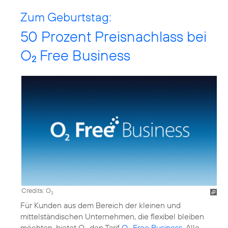
Zum Geburtstag:
50 Prozent Preisnachlass bei
O
Free Business
2
Credits: O
2
Für Kunden aus dem Bereich der kleinen und
mittelständischen Unternehmen, die flexibel bleiben
möchten, bietet O
den Tarif
O
Free Business
. Alle