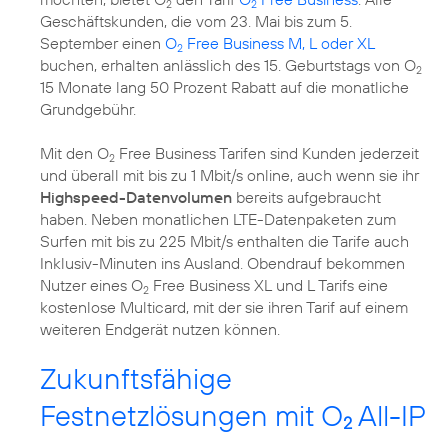
2
2
Geschäftskunden, die vom 23. Mai bis zum 5.
September einen
O
Free Business M, L oder XL
2
buchen, erhalten anlässlich des 15. Geburtstags von O
2
15 Monate lang 50 Prozent Rabatt auf die monatliche
Grundgebühr.
Mit den O
Free Business Tarifen sind Kunden jederzeit
2
und überall mit bis zu 1 Mbit/s online, auch wenn sie ihr
Highspeed-Datenvolumen
bereits aufgebraucht
haben. Neben monatlichen LTE-Datenpaketen zum
Surfen mit bis zu 225 Mbit/s enthalten die Tarife auch
Inklusiv-Minuten ins Ausland. Obendrauf bekommen
Nutzer eines O
Free Business XL und L Tarifs eine
2
kostenlose Multicard, mit der sie ihren Tarif auf einem
weiteren Endgerät nutzen können.
Zukunftsfähige
Festnetzlösungen mit O
All-IP
2