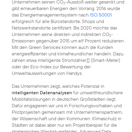
Unternehmen seinen CO
-Ausstoß weiter gesenkt und
2
gibt erneuerbaren
Energien
den Vorrang. 2016 wurde
das Energiemanagementsystem nach
ISO 50001
erfolgreich für alle Bürostandorte, Shops und
Netzwerkstandorte zertifiziert. Bis 2020 möchte das
Unternehmen seine direkten und indirekten
CO
-
2
Emissionen
gegenüber 2015 um elf Prozent reduzieren.
Mit den Green Services können auch die Kunden
energieeffizienter und klimafreundlicher handeln. Dazu
zählen etwa intelligente Stromzähler]] (Smart-Meter)
oder der
Eco-Index
zur Bewertung der
Umweltauswirkungen von Handys.
Das Unternehmen zeigt, welches Potenzial in
intelligenten Datenanalysen
für umweltfreundlichere
Mobilitätslösungen in deutschen Großstädten liegt.
Dafür engagieren wir uns in Forschungsvorhaben und
Pilotprojekten gemeinsam mit Unternehmenspartnern,
der Wissenschaft und den Kommunen.
Klimaschutz
in
Städten ist dabei aber nur ein Projektbeispiel für die
strategischen Wachstumsfelder „
Advanced Data