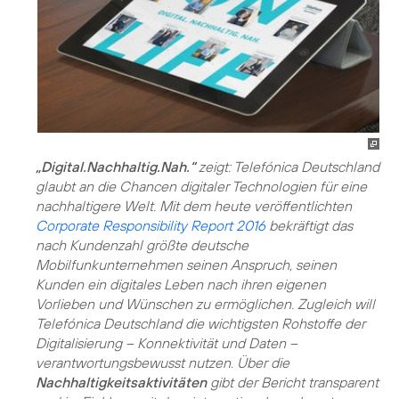
„Digital.Nachhaltig.Nah.“
zeigt: Telefónica Deutschland
glaubt an die Chancen digitaler Technologien für eine
nachhaltigere Welt. Mit dem heute veröffentlichten
Corporate Responsibility Report 2016
bekräftigt das
nach Kundenzahl größte deutsche
Mobilfunkunternehmen seinen Anspruch, seinen
Kunden ein digitales Leben nach ihren eigenen
Vorlieben und Wünschen zu ermöglichen. Zugleich will
Telefónica Deutschland die wichtigsten Rohstoffe der
Digitalisierung – Konnektivität und Daten –
verantwortungsbewusst nutzen. Über die
Nachhaltigkeitsaktivitäten
gibt der Bericht transparent