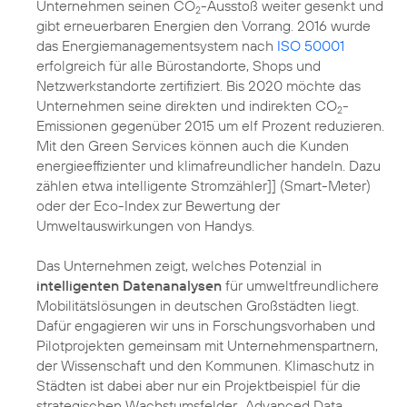
Unternehmen seinen CO
-Ausstoß weiter gesenkt und
2
gibt erneuerbaren
Energien
den Vorrang. 2016 wurde
das Energiemanagementsystem nach
ISO 50001
erfolgreich für alle Bürostandorte, Shops und
Netzwerkstandorte zertifiziert. Bis 2020 möchte das
Unternehmen seine direkten und indirekten
CO
-
2
Emissionen
gegenüber 2015 um elf Prozent reduzieren.
Mit den Green Services können auch die Kunden
energieeffizienter und klimafreundlicher handeln. Dazu
zählen etwa intelligente Stromzähler]] (Smart-Meter)
oder der
Eco-Index
zur Bewertung der
Umweltauswirkungen von Handys.
Das Unternehmen zeigt, welches Potenzial in
intelligenten Datenanalysen
für umweltfreundlichere
Mobilitätslösungen in deutschen Großstädten liegt.
Dafür engagieren wir uns in Forschungsvorhaben und
Pilotprojekten gemeinsam mit Unternehmenspartnern,
der Wissenschaft und den Kommunen.
Klimaschutz
in
Städten ist dabei aber nur ein Projektbeispiel für die
strategischen Wachstumsfelder „
Advanced Data