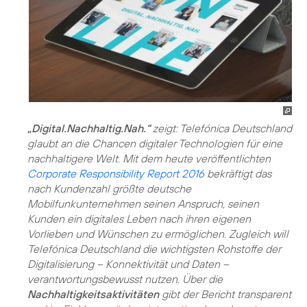
„Digital.Nachhaltig.Nah.“
zeigt: Telefónica Deutschland
glaubt an die Chancen digitaler Technologien für eine
nachhaltigere Welt. Mit dem heute veröffentlichten
Corporate Responsibility Report 2016
bekräftigt das
nach Kundenzahl größte deutsche
Mobilfunkunternehmen seinen Anspruch, seinen
Kunden ein digitales Leben nach ihren eigenen
Vorlieben und Wünschen zu ermöglichen. Zugleich will
Telefónica Deutschland die wichtigsten Rohstoffe der
Digitalisierung – Konnektivität und Daten –
verantwortungsbewusst nutzen. Über die
Nachhaltigkeitsaktivitäten
gibt der Bericht transparent