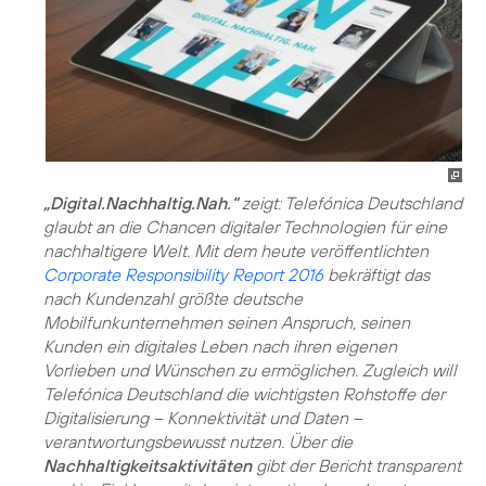
„Digital.Nachhaltig.Nah.“
zeigt: Telefónica Deutschland
glaubt an die Chancen digitaler Technologien für eine
nachhaltigere Welt. Mit dem heute veröffentlichten
Corporate Responsibility Report 2016
bekräftigt das
nach Kundenzahl größte deutsche
Mobilfunkunternehmen seinen Anspruch, seinen
Kunden ein digitales Leben nach ihren eigenen
Vorlieben und Wünschen zu ermöglichen. Zugleich will
Telefónica Deutschland die wichtigsten Rohstoffe der
Digitalisierung – Konnektivität und Daten –
verantwortungsbewusst nutzen. Über die
Nachhaltigkeitsaktivitäten
gibt der Bericht transparent