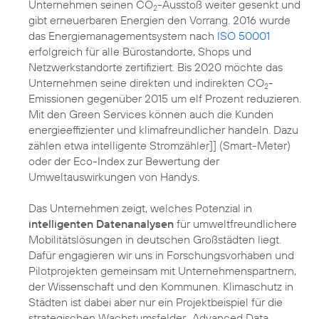
Unternehmen seinen CO
-Ausstoß weiter gesenkt und
2
gibt erneuerbaren
Energien
den Vorrang. 2016 wurde
das Energiemanagementsystem nach
ISO 50001
erfolgreich für alle Bürostandorte, Shops und
Netzwerkstandorte zertifiziert. Bis 2020 möchte das
Unternehmen seine direkten und indirekten
CO
-
2
Emissionen
gegenüber 2015 um elf Prozent reduzieren.
Mit den Green Services können auch die Kunden
energieeffizienter und klimafreundlicher handeln. Dazu
zählen etwa intelligente Stromzähler]] (Smart-Meter)
oder der
Eco-Index
zur Bewertung der
Umweltauswirkungen von Handys.
Das Unternehmen zeigt, welches Potenzial in
intelligenten Datenanalysen
für umweltfreundlichere
Mobilitätslösungen in deutschen Großstädten liegt.
Dafür engagieren wir uns in Forschungsvorhaben und
Pilotprojekten gemeinsam mit Unternehmenspartnern,
der Wissenschaft und den Kommunen.
Klimaschutz
in
Städten ist dabei aber nur ein Projektbeispiel für die
strategischen Wachstumsfelder „
Advanced Data