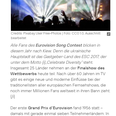
Credits: Pixabay User Free-Photos
|
Foto: CC0 1.0, Ausschnitt
bearbeitet
Alle Fans des
Eurovision Song Contest
blicken in
diesem Jahr nach Kiew. Denn die ukrainische
Hauptstadt ist das Gastgeber-Land des ESC 2017, der
unter dem Motto {i}„Celebrate Diversity“
steht.
Insgesamt 25 Länder nehmen an der
Finalshow des
Wettbewerbs
heute teil. Nach über 60 Jahren im TV
gibt es einige neue und moderne Einflüsse bei der
traditionellsten aller europäischen Fernsehshows, die
noch immer Millionen Fans weltweit in ihren Bann zieht.
{/i}
Der erste
Grand Prix d’Eurovision
fand 1956 statt –
damals mit gerade einmal sieben Teilnehmerländern. In