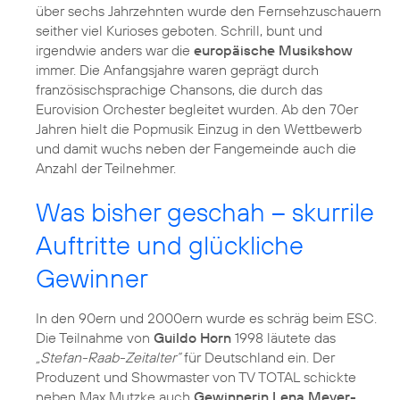
über sechs Jahrzehnten wurde den Fernsehzuschauern
seither viel Kurioses geboten. Schrill, bunt und
irgendwie anders war die
europäische Musikshow
immer. Die Anfangsjahre waren geprägt durch
französischsprachige Chansons, die durch das
Eurovision Orchester begleitet wurden. Ab den 70er
Jahren hielt die Popmusik Einzug in den Wettbewerb
und damit wuchs neben der Fangemeinde auch die
Anzahl der Teilnehmer.
Was bisher geschah – skurrile
Auftritte und glückliche
Gewinner
In den 90ern und 2000ern wurde es schräg beim ESC.
Die Teilnahme von
Guildo Horn
1998 läutete das
„Stefan-Raab-Zeitalter“
für Deutschland ein. Der
Produzent und Showmaster von TV TOTAL schickte
neben Max Mutzke auch
Gewinnerin Lena Meyer-