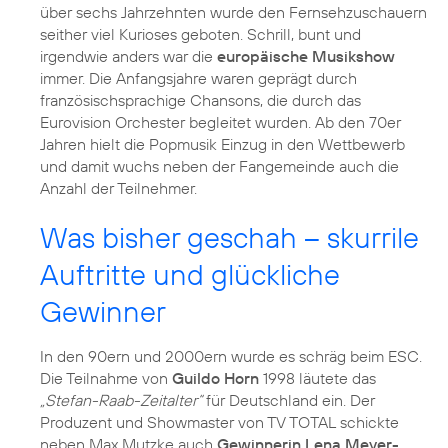
über sechs Jahrzehnten wurde den Fernsehzuschauern
seither viel Kurioses geboten. Schrill, bunt und
irgendwie anders war die
europäische Musikshow
immer. Die Anfangsjahre waren geprägt durch
französischsprachige Chansons, die durch das
Eurovision Orchester begleitet wurden. Ab den 70er
Jahren hielt die Popmusik Einzug in den Wettbewerb
und damit wuchs neben der Fangemeinde auch die
Anzahl der Teilnehmer.
Was bisher geschah – skurrile
Auftritte und glückliche
Gewinner
In den 90ern und 2000ern wurde es schräg beim ESC.
Die Teilnahme von
Guildo Horn
1998 läutete das
„Stefan-Raab-Zeitalter“
für Deutschland ein. Der
Produzent und Showmaster von TV TOTAL schickte
neben Max Mutzke auch
Gewinnerin Lena Meyer-