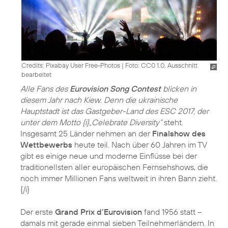
Credits: Pixabay User Free-Photos
|
Foto: CC0 1.0, Ausschnitt
bearbeitet
Alle Fans des
Eurovision Song Contest
blicken in
diesem Jahr nach Kiew. Denn die ukrainische
Hauptstadt ist das Gastgeber-Land des ESC 2017, der
unter dem Motto {i}„Celebrate Diversity“
steht.
Insgesamt 25 Länder nehmen an der
Finalshow des
Wettbewerbs
heute teil. Nach über 60 Jahren im TV
gibt es einige neue und moderne Einflüsse bei der
traditionellsten aller europäischen Fernsehshows, die
noch immer Millionen Fans weltweit in ihren Bann zieht.
{/i}
Der erste
Grand Prix d’Eurovision
fand 1956 statt –
damals mit gerade einmal sieben Teilnehmerländern. In