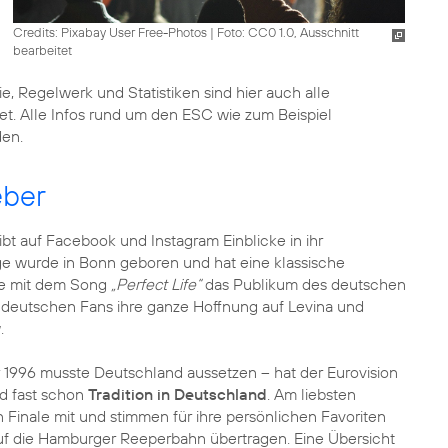
Credits: Pixabay User Free-Photos
|
Foto: CC0 1.0, Ausschnitt
bearbeitet
, Regelwerk und Statistiken sind hier auch alle
et. Alle Infos rund um den ESC wie zum Beispiel
den.
eber
ibt auf Facebook und Instagram Einblicke in ihr
ge wurde in Bonn geboren und hat eine klassische
sie mit dem Song
„Perfect Life“
das Publikum des deutschen
 deutschen Fans ihre ganze Hoffnung auf Levina und
.
 1996 musste Deutschland aussetzen – hat der Eurovision
d fast schon
Tradition in Deutschland
. Am liebsten
inale mit und stimmen für ihre persönlichen Favoriten
f die Hamburger Reeperbahn übertragen. Eine Übersicht