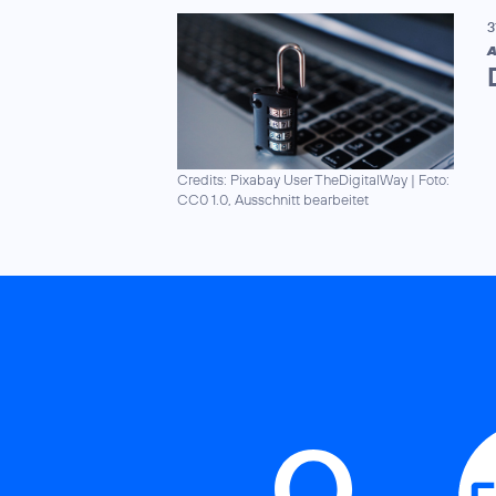
3
A
Credits: Pixabay User TheDigitalWay
|
Foto:
CC0 1.0, Ausschnitt bearbeitet