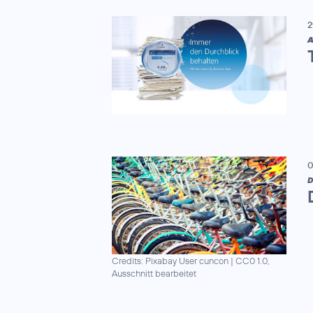
2
A
0
D
Credits: Pixabay User cuncon
|
CC0 1.0,
Ausschnitt bearbeitet