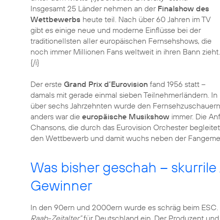
Insgesamt 25 Länder nehmen an der
Finalshow des
Wettbewerbs
heute teil. Nach über 60 Jahren im TV
gibt es einige neue und moderne Einflüsse bei der
traditionellsten aller europäischen Fernsehshows, die
noch immer Millionen Fans weltweit in ihren Bann zieht.
{/i}
Der erste
Grand Prix d’Eurovision
fand 1956 statt –
damals mit gerade einmal sieben Teilnehmerländern. In
über sechs Jahrzehnten wurde den Fernsehzuschauern se
anders war die
europäische Musikshow
immer. Die An
Chansons, die durch das Eurovision Orchester begleitet
den Wettbewerb und damit wuchs neben der Fangemein
Was bisher geschah – skurrile 
Gewinner
In den 90ern und 2000ern wurde es schräg beim ESC.
Raab-Zeitalter“
für Deutschland ein. Der Produzent u