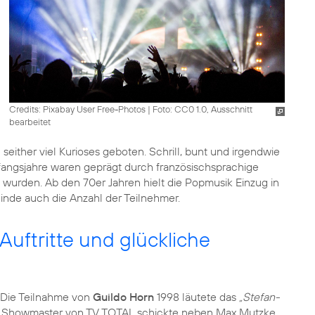
Credits: Pixabay User Free-Photos
|
Foto: CC0 1.0, Ausschnitt
bearbeitet
ither viel Kurioses geboten. Schrill, bunt und irgendwie
fangsjahre waren geprägt durch französischsprachige
 wurden. Ab den 70er Jahren hielt die Popmusik Einzug in
de auch die Anzahl der Teilnehmer.
Auftritte und glückliche
 Die Teilnahme von
Guildo Horn
1998 läutete das
„Stefan-
nd Showmaster von TV TOTAL schickte neben Max Mutzke