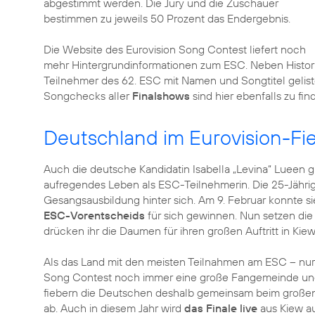
abgestimmt werden. Die Jury und die Zuschauer
bestimmen zu jeweils 50 Prozent das Endergebnis.
Die Website des Eurovision Song Contest liefert noch
mehr Hintergrundinformationen zum ESC. Neben Historie
Teilnehmer des 62. ESC mit Namen und Songtitel gelist
Songchecks aller
Finalshows
sind hier ebenfalls zu fin
Deutschland im Eurovision-Fi
Auch die deutsche Kandidatin Isabella „Levina“ Lueen g
aufregendes Leben als ESC-Teilnehmerin. Die 25-Jähri
Gesangsausbildung hinter sich. Am 9. Februar konnte 
ESC-Vorentscheids
für sich gewinnen. Nun setzen die
drücken ihr die Daumen für ihren großen Auftritt in Kiew
Als das Land mit den meisten Teilnahmen am ESC – nur
Song Contest noch immer eine große Fangemeinde un
fiebern die Deutschen deshalb gemeinsam beim großen F
ab. Auch in diesem Jahr wird
das Finale live
aus Kiew au